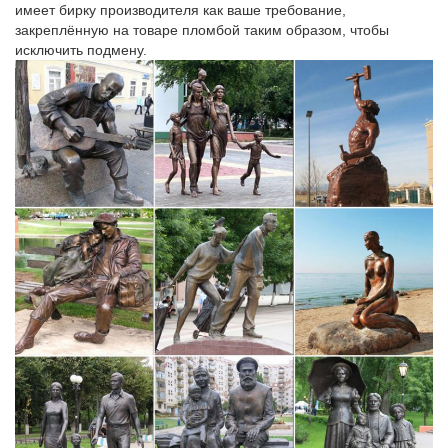
имеет бирку производителя как ваше требование,
Статуэтка Pavone "Собака в жакете" BS-102. Символ
закреплённую на товаре пломбой таким образом, чтобы
2018.Летние садовые часы. Будильники (настольные часы с
исключить подмену.
будильником).
Статуэтки собак – купить в Москве в интернет-магазине
PSYCHEDELYC ДЕТИ ЖИВОТНЫЕ Символ 2018 года
Статуэтки. Упаковка.Фигурка садовая "бассет-хаунд"
32*13,5*23 см…Большой каталог статуэток собак. Низкие цены
от производителя.
Статуэтки собак – в каталоге подарков интернет магазина…
Купить Статуэтки собак в интернет магазине Сувенир Мастер
по выгодным ценам и с быстрой доставкой.9 780 руб.
Статуэтка «Собака-леди», МК 1132. Материал: Литьевой
мрамор Цвет: Бронза Высота, см: 28 Ширина, см: 10 Глубина,
смСимволика и гербы. Символы, Фэн шуй.
Фигурки собаки – символ года 2018 оптом
Главная/Символ 2018 года – собака/Фигурки собаки.Статуэтки
из гипса.Садовые фигуры.