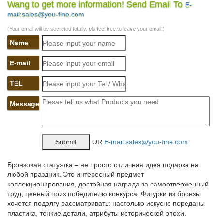
Wang to get more information! Send Email To
E-
katalog-kartinokvgh4r.dom-dobryi.ru/в/4
mail:sales@you-fine.com
Поклейка обоев цены в стерлитамаке.
(Your email will be secreted totally, pls feel free to leave your email.)
Купить "Пульт управления для телевизора «Mini TV» (брелок)"
Name
Собака – символ Нового года 2018 своими руками – 2018
E-mail
В 2018 году таким тотемом будет Желтая Земляная Собака, а
TEL
это значит, что нужно развесить символичные фигурки на
елочку, сделать тематические подарочки друзьям и коллегам,
Message
установить символ года на Новогоднем столе.
Fatal error: Uncaught Error: Call to undefined function
mysql_query() in…
OR
E-mail:sales@you-fine.com
Цены на авиабилеты вырастут.
katalog-kartinok9pgm5.vdomerobot.ru/в/8
Бронзовая статуэтка – не просто отличная идея подарка на
любой праздник. Это интересный предмет
Цены на медь сегодня за 1кг в торезе.
коллекционирования, достойная награда за самоотверженный
труд, ценный приз победителю конкурса. Фигурки из бронзы
katalog-kartinokfu2ndjp.glavnayadoroga25.ru/ч/7
хочется подолгу рассматривать: настолько искусно переданы
пластика, тонкие детали, атрибуты исторической эпохи.
Цены на новые инамарки.