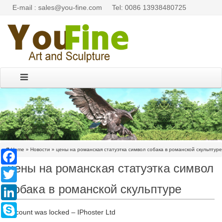
E-mail : sales@you-fine.com
Tel: 0086 13938480725
Home »
Новости
»
цены на романская статуэтка символ собака в романской скульптуре
Facebook
цены на романская статуэтка символ
Twitter
собака в романской скульптуре
LinkedIn
Skype
Account was locked – IPhoster Ltd