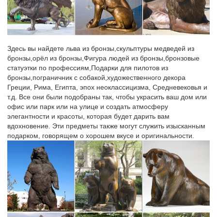
Статуэтка "Собака на траве" глянец 11см.
Работа сайта временно приостановлена
В случае, если приостановка работы сайта вызвана
Здесь вы найдете льва из бронзы,скульптуры медведей из
нарушением условий Договора на абонентское обслуживание,
бронзы,орёл из бронзы,Фигура людей из бронзы,бронзовые
то для возобновления работы вам необходимо обратиться в
статуэтки по профессиям,Подарки для пилотов из
Службу поддержки. Мы будем рады вам помочь!
бронзы,пограничник с собакой,художественного декора
Греции, Рима, Египта, эпох неоклассицизма, Средневековья и
pictures-dckq.sto-antell.ru/д/6
т.д. Все они были подобраны так, чтобы украсить ваш дом или
офис или парк или на улице и создать атмосферу
Цены на памятники из гранита и мрамора фото.
элегантности и красоты, которая будет дарить вам
вдохновение. Эти предметы также могут служить изысканным
gorodnews.ru/video/art_2.htm
подарком, говорящем о хорошем вкусе и оригинальности.
Database Error
kuzrab.ru/?PAGEN_1=8
Цены на плодоовощную продукцию выросли в феврале 2015
года…
Account Suspended