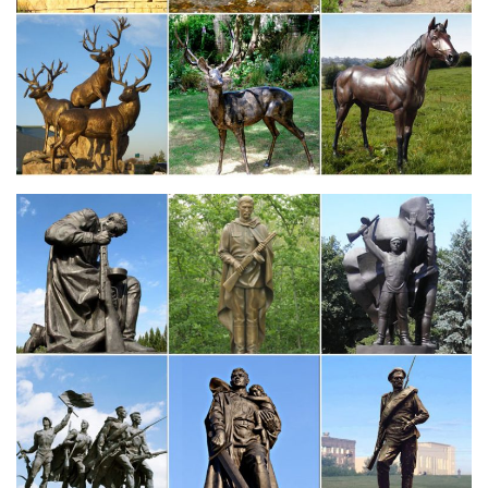
Пластиковые фигурки. Наградные статуэтки с надписями.
Чебоксары. Челябинск.Пластиковые фигурки: незабываемая
награда и сувенир "со значением". Интересные статуэтки
способны придать шарм и особую индивидуальность любому
дому.
Купить новогодний символ 2018 года (Собака) оптом и в
розницу
Символ года (Собака). Отфильтровано: Сбросить
фильтры.Сортировать:По цене По цене за единицу вложения
По новизне По алфавиту По артикулу По размеру скидки.
Показывать:20 50 100.
Статуэтки из серебра, фигурки животных.
Интересные статьи. Символ Собаки. Символ Медведя.
Символические подарки – статуэтка Совы.Для того, чтобы
заказать ювелирное изделие на сайте воспользуйтесь формой
заказа интернет магазина, нажав кнопку Купить или позвоните
нам по телефонам
Купить наградные спортстатуэтки от 69 руб.| Спортивные…