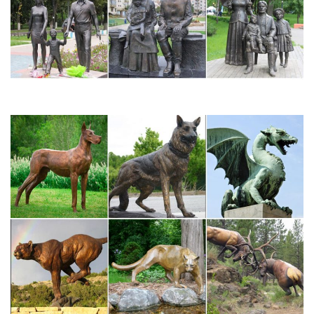
предложения начинаются с 4 600 руб.
Поиск «статуэтка бронза» в разделе Антиквариат и Искусство.
Имя Начало Окончание Цена +доставка Ставки. Бронза –
фарфор, СТАТУЭТКА, СОБАКА, СОБАКИ.Символ
года.Подписаться на новые лоты в разделе Антиквариат и
Искусство, по запросу «статуэтка бронза», с меткой.
Купить фигурки и статуэтки недорого, цена фигурок и
статуэток…
Продажа фигурок и статуэток в интернет-магазине Hoff!
Широкий ассортимент мебели и приятные цены.Кредит 0-0-
12! от руб./мес. Декоративная фигурка 7см Символ
года.Декоративная фигурка 50 см Собака.
Статуэтки декоративные | Интернет-магазин подарков
Интернет магазин оригинальных подарков,сувениров и
предметов интерьера. Большой ассортимент и демократичные
цены.Часы интерьерные Часы колесо Часы на кухню Часы
офисные Часы с символикой Часы статуэтки Часы Фоторамки.