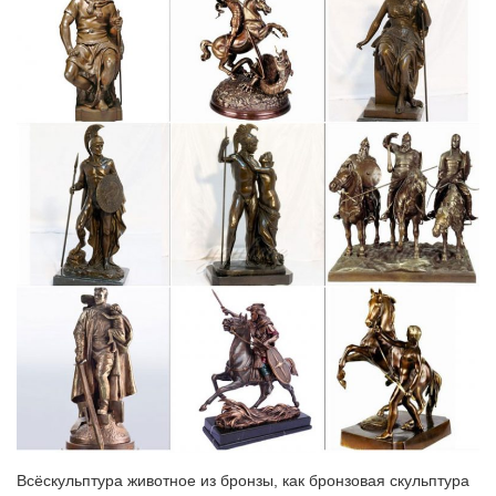
Купить Статуэтки для награждения победителей музыкальных
и творческих конкурсов недорого с быстрой
доставкой.Статуэтка наградная Умная сова с книгой. от 20 шт.
цена 275 руб. Отличный подарок!
Статуэтки животных || Художественная мастерская "А-Элит"
Бронзовые статуэтки, фигурки животных выполнены НАШИМИ
МАСТЕРАМИ методомАртикул: СК139260 Розничная цена:
2500 оптовикам специальные условия. В корзину.Бронзовая
статуэтка животного на подставке из природного камня или
дерева, возможно, в…
Фигурки из стекла, собаки – символ 2018 года – купить…
Главная » НОВЫЙ ГОД 2018 » Фигурки стекло – символ 2018.
Фигурки из стекла, собаки – символ 2018 года. Сортировка: По
умолчанию Наименование (А -> Я) Наименование (Я -> А)
Цена (по возрастанию) Цена (по убыванию) Рейтинг (по
убыванию) Рейтинг (по возрастанию)…
Статуэтка в Чебоксарах: интернет-магазины и компании со…
Всёскульптура животное из бронзы, как бронзовая скульптура
Предложения рубрики Статуэтка / Скульптуры в Чебоксарах.