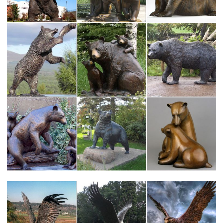
качестве символа мещанства, дурного вкуса и буржуазного
прошлого.
Статуэтки собак цены от 78.00 руб. Статуэтки собак купить…
Статуэтки собак, более 1212 моделей в каталоге. Статуэтки
собак в Москве с быстрой доставкой по России, фото,
характеристики товара.Фигурка декоративная Собачка,
13,5х10х38 см.
Фигурки и статуэтки – купить по лучшей цене фигурки…
Светильники и лампочки. Ковры и шкуры. Антиквариат и
искусство. > Всё для интерьера. Хранение.Фигурки и
статуэтки. Фигурка декоративная. 3 850 руб.
Статуэтки – символ года 2018 СОБАКА купить в Москва
*Статуэтка Собака со щенками на золотых монетах.КУПИТЬ.
Код товара: 100-469. *Статуэтка фарфоровая СОБАКА серия
Цветок.
Фигурки, статуэтки собак