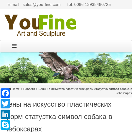
E-mail : sales@you-fine.com
Tel: 0086 13938480725
Home »
Новости
»
цены на искусство пластических форм статуэтка символ собака в
Facebook
чебоксарах
цены на искусство пластических
Twitter
LinkedIn
форм статуэтка символ собака в
Skype
чебоксарах