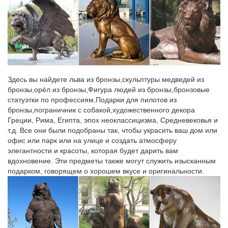
Чебоксарах с доставкой и гарантией.Фигурка "Петух-
будильник" Символ 2017 года – как же без него? Этот петушок
радуется солнцу и любому празднику.
Статуэтки фарфоровые – купить в Чебоксарах, в интернет…
Декоративные телефоны. Подсвечники. Предметы
искусства.Символ года Обезьяны. Елки живые. Шахматы,
Здесь вы найдете льва из бронзы,скульптуры медведей из
шашки, нарды.Статуэтки фарфоровые в Чебоксарах. 2324
бронзы,орёл из бронзы,Фигура людей из бронзы,бронзовые
товара.Цены в 1 магазине. Посмотреть. Быстрый просмотр.
статуэтки по профессиям,Подарки для пилотов из
Статуэтка «Дама с собачкой». 2340 руб.
бронзы,пограничник с собакой,художественного декора
Греции, Рима, Египта, эпох неоклассицизма, Средневековья и
Фигурки, статуэтки, игрушки – купить в Чебоксарах на…
т.д. Все они были подобраны так, чтобы украсить ваш дом или
«Фигурки, статуэтки, игрушки» на интернет-аукционе Au.ru.
офис или парк или на улице и создать атмосферу
Сувениры, подарки – все, что сюда относится, вы можете у
элегантности и красоты, которая будет дарить вам
нас недорого купить и выгодно продать.Фигурки, статуэтки,
вдохновение. Эти предметы также могут служить изысканным
игрушки в Чебоксарах. Что ищем? Найти.Цена.
подарком, говорящем о хорошем вкусе и оригинальности.
Каталог статуэток СССР, цены на аукционе Соберу.ру
Купить статуэтки СССР, цена на аукционе Соберу.ру – продажа
статуэток времен СССР: стоимость, фото.После революции
1917 г. фарфоровые изделия подверглись остракизму в