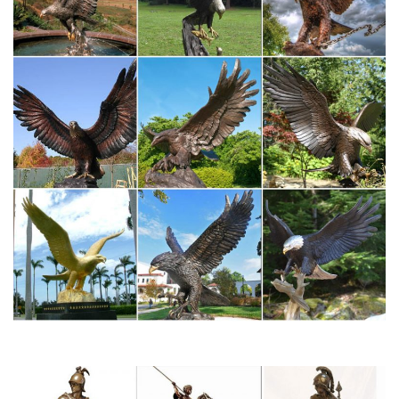
Майолика ярославская. Камнерезное искусство Урала,
фигурки из камня.Символ 2018 года – собака. Архив новостей.
–> Фигурки, статуэтки собак. Смешные, шустрые, умные,
популярные и не очень, но всегда преданные собаки всегда
сопровождали человека.
Статуэтки – символ 2018 года – Собака – покупайте в Москве
по…
Приобрести товары из раздела Статуэтки – символ 2018 года
– Собака, по низкой | оптовой цене можно в нашем интернет –
магазине Фабрика Желаний. Широкий ассортимент.
Фигурка Собаки – символ 2018 года | В нашем интернет-
магазине…
Пройдет всего несколько лет, как символ года Собака примет
бразды правления, чтобыВ Ираке, например, была найдена
керамическая статуэтка собакиСобака вполне заслужила такой
знак внимания, как выполненная в форме благородного
породистого пса великолепная…
Статуэтки наградные и подарочные