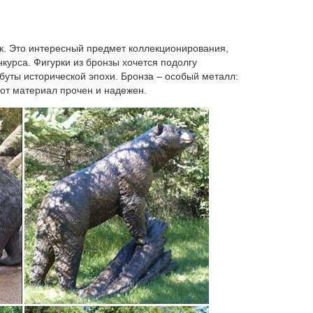
ара: 100-469. *Статуэтка фарфоровая СОБАКА
ик. Это интересный предмет коллекционирования,
курса. Фигурки из бронзы хочется подолгу
ибуты исторической эпохи. Бронза – особый металл:
сувениры в новый 2018 год собаки. Эксклюзивные
тот материал прочен и надежен.
деству и новому году от ведущего интернет
Наименование товара ↑.
кусство Домашние животные Морская фауна.цене.
 просмотр. Фигурка Кабан с собакой, H-05210-0-00
. Цена отКлассика. История. Искусство. Мудрость
юзивные статуэтки, подходящие именно под ваш