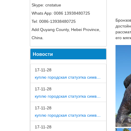
Skype: cnstatue
*Статуэ
Whats App: 0086 13938480725
серия Ц
Бронзов
Tel: 0086-13938480725
Символ 
достойн
Add:Quyang County, Hebei Province,
рассмат
2018 го
China.
его мяг
статуэт
Купить 
Новости
Огромны
магазин
17-11-28
куплю городская статуэтка символ собака в дом
Дорогие
Дикие ж
17-11-28
Быстрый
куплю городская статуэтка символ собака в метро москвы
MCD.
17-11-28
Статуэт
куплю городская статуэтка символ собака на площади революции
По пово
– подар
17-11-28