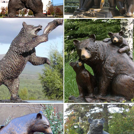
вали и школы искусств Магазины наградной и сувенирной продукци
рства Экипировочные центры Футбол, хоккей Шахматы Кошки, соб
ку с эксклюзивным дизайном.
2018 года – Собака | Веселый фарфор
2018 года – Собака. По популярности По новизне По цене: по воз
ка фарфоровая Собака с косточкой пожеланием Здоровья.
 с символом 2018 года собаки – купить…
-символ года – хороший подарок любителям миниатюрных стилизов
екрасный выбор в качестве подарка на грядущий новый год.Фигурки
ки Собак. Бронзовая статуэтка собаки
ки Орел »» Статуэтка Утки Бронза по профессиям » Спортсмены 
аждый найдет себе лучшего друга по вкусу и цене. Купить фигурк
тся с 4 600 руб.
2018 года Собака с бесплатной доставкой
2018 года фигурки собак недорого в магазине Райские подарки!Фиг