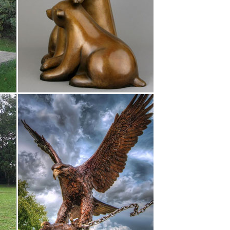
мная сова с книгой. от 20 шт. цена 275 руб.
мвол 2018 года – собака. Архив новостей. –>
нь, но всегда преданные собаки всегда
не опта от 13 руб. 475 SKU в наличии от
кидки Суперцены.
 с быстрой доставкой по России, фото,