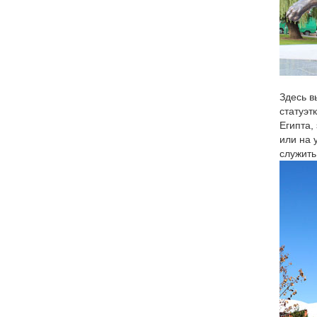
(подход
Купить 
Символ 
стоит з
года.
Здесь в
Символ 
статуэт
Египта,
Статуэт
или на 
миниатю
служить
Собака 
Собака 
покой и
Фигурки
Главная
умолчан
Рейтинг
Призер –