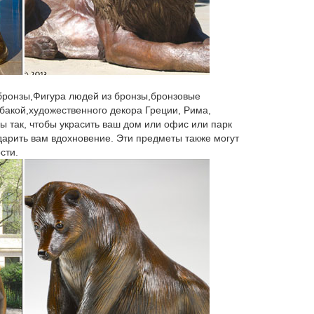
Символ 2018 года собака. Сувениры с городами и
собака из полистоуна 5KRA08. высота от 3,5 до 6см,
 бронзы,Фигура людей из бронзы,бронзовые
бакой,художественного декора Греции, Рима,
ы так, чтобы украсить ваш дом или офис или парк
 дарить вам вдохновение. Эти предметы также могут
есплатной доставкой от 5000 рублей.Статуэтки и
сти.
ичневый. Красный. Прозрачный.
ктивную игрушку собаки. Кроме того, в нашем
красного кварца – символ года 2018.