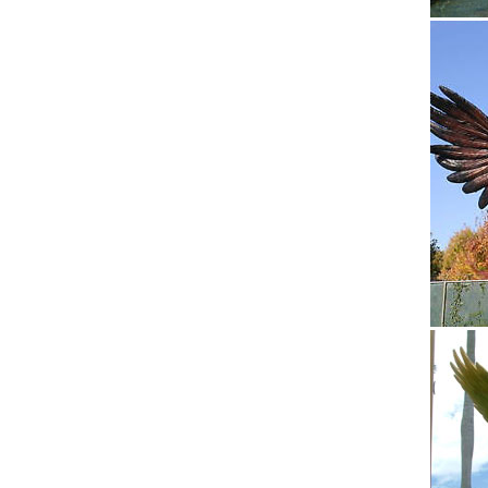
характе
Купить 
Фигурки
размеро
желани
Собаки 
Большой
адрес г