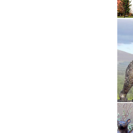
Как куп
собаки.
фабрик
Символ 
Символ 
собак п
Статуэт
В данно
качеств
как сер
символ 
символ 
китай.
Статуэт
Статуэт
Собаки 