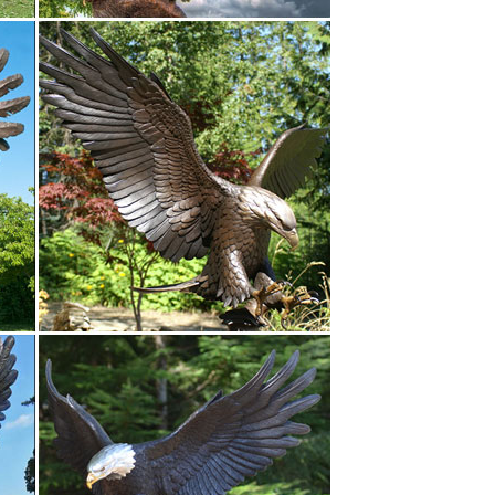
релоков на ключи до статуэток внушительных
исит в большей степени от Ваших предпочтений или
доставкой по России, купить в Краснодаре. Наш
рло.