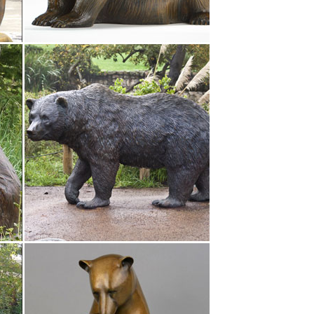
имвол 2018 года. Наступающий 2018 год – год
е место и в коллекциях известнейших фарфоровых
ейте купить символ нового 2018 года! Фигурки
2 дня всего за 450 рублей!
чек – символ 2018 года. Фигурки сделаны из
влении статуэток используются такие материалы
Статуэтка "Собака" черная с позолотой, фарфор.
Шахматы и Нарды Бюсты Символы Года » 2018 Год
ый бюст Александр II на постаменте. 8 000.00