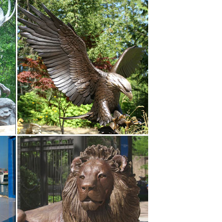
ть Матрешки, оловянные солдатики, шкатулки Палех,
рки, статуэтки собак.
астанию По цене: по убыванию.Добавить в корзину.
 Удачи.
времен СССР: стоимость, фото.Увеличить Лев на
155 см. б.у. 9 000 руб.
мотр.Пройдет всего несколько лет, как символ года
мый благодатный период для всех знаков, без
ров.Приз с собакой на мраморном постаменте.