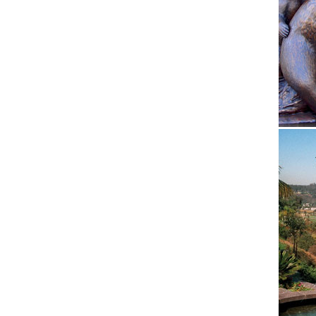
руб. (шт
Купить 
Свечи п
или фиг
АКЦИЯ 
Статуэт
2018 – 
статуэт
Елки св
Предмет
Помимо 
D-801» 
внимани
Статуэт
Статуэт