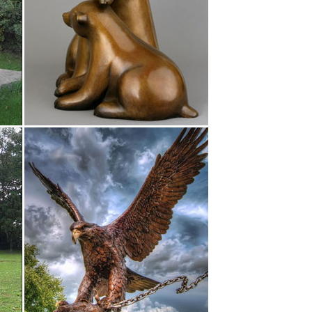
расные).В центре стола будет уместна статуэтка
оптом.
ню рождения. Благословение от родителей.Символ
 500 руб. Компания. Ростов-на-Дону. Вчера 20:32.
часами St. Bernard Полирезин, цвет Красный, DG-
лю собак — он будет очень тронут таким
 с быстрой доставкой по России, фото,