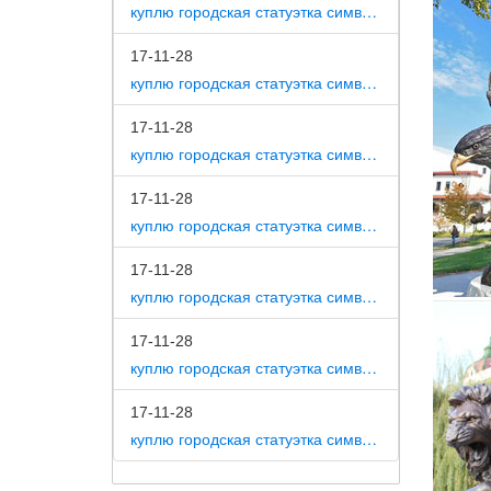
Фигурки
куплю городская статуэтка символ собака как вид изобразительного искусства
Интерне
17-11-28
Федоски
куплю городская статуэтка символ собака на постаменте
символ 
17-11-28
символ 
куплю городская статуэтка символ собака в романской скульптуре
Быстрый
Каталог
17-11-28
куплю городская статуэтка символ собака в царском селе
Купить 
постаме
17-11-28
куплю городская статуэтка символ собака в движении 7 класс
Фигурка
CMS-60/
17-11-28
Собака 
куплю городская статуэтка символ собака в скульптуре древней греции
исключе
17-11-28
Кубки, 
куплю городская статуэтка символ собака в школе искусств
Цена 75