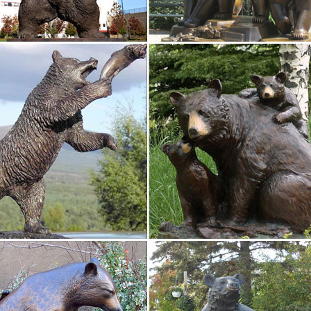
ить? Последняя новость: Новинки коллекции 06.12.2017.Собака – с
Статуэтки собак. Друг человека с древних времен занял достойно
.
2018 года Собака с бесплатной доставкой
2018 года фигурки собак недорого в магазине Райские подарки!Усп
о низкой цене! Срочная доставка по России! Доставим Ваш заказ за 
ки фигурки собак Собака символ 2018 года купить…
м разделе мы подготовили для Вас широкий выбор сувенирных соба
енных материалов ведущими европейскими фабриками. При изгото
ебро, венецианское стекло…
года Собака статуэтки | Каталог
года Собака статуэтки. Показывать по: 9 18 27.1 800 руб. Купить. 
ки из бронзы. Бронзовые эксклюзивные статуэтки…
ки Орел »» Статуэтка Утки Бронза по профессиям » Спортсмены 
Новинки Печати Сувениры Златоуст Бронзовые КолокольчикиБронзов