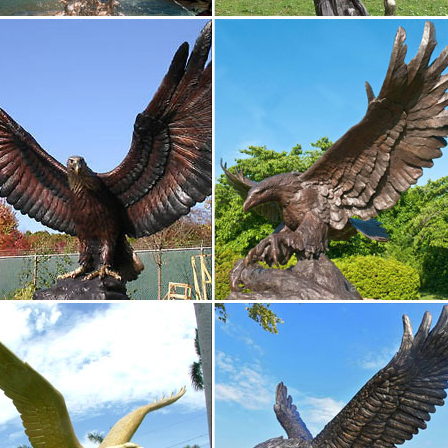
ристики товара.Фигурка декоративная Собачка, 13,5х10х38 см.
символ 2018 года – Собака
 символа года бывают абсолютно разнообразными: от небольших б
в. Конечно же, какой именно символ года собака стоит купить зав
й получателя презента…
статуэтки в Краснодаре Цена
 выбор Собак статуэток в интернет-магазине всего от 50 рублей с 
. Краснодар Ул. Красная 176 маг 111 тел. +7938 50 40 900 | Папа Ка