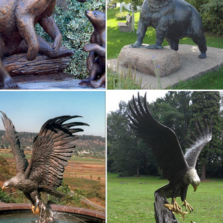
.) Купить.
сувениры с символом года 2018 Собака
лавающие набор 9 шт. "Счастья и удачи!", Сенбернары и девочка (к
урка с символом нового года.Сувениры символ года собака купить 
ЗАКАНЧИВАЕТСЯ! Символ 2018 года – Собака (сувениры…)
ки животных. Знаки зодиака. Детская коллекция.Купить икону ко Д
собака Верный Друг коллегам по работе (9 см., Италия).
ки собак – Коллекционирование монет, марок, значков…
етодиодные Символ Года 2018 Собака сувениры.Статуэтка собаки. 2
 декора статуэтка собака с часами St. Bernard
фото, и подробного описания «Предмет декора статуэтка собака с 
у нас в наличии большой ассортиментКупите его в подарок любите
ем. 3 700 р. 3 145 р. Купить!
ки собак цены от 78.00 руб. Статуэтки собак купить…
ки собак, более 1212 моделей в каталоге. Статуэтки собак в Москве