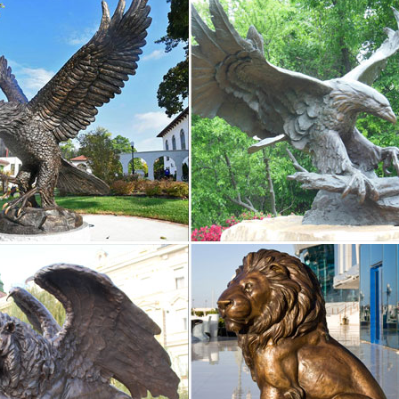
, статуэтки собак | Хиты продаж
т-магазин русских сувениров с низкими ценами. У нас можно купи
но.Павловопосадские платки, фарфор ЛФЗ, Жостово, Береста, Фигу
2018 года – Собака | Веселый фарфор
2018 года – Собака. По популярности По новизне По цене: по возр
 просмотр. Статуэтка фарфоровая Собака с косточкой пожеланием
 статуэток СССР, цены на аукционе Соберу.ру
статуэтки СССР, цена на аукционе Соберу.ру – продажа статуэток 
нте. СССР.Увеличить Переходящее Красное Знамя.Период СССР.112х
 Собаки – символ 2018 года | В нашем…
20 Статуэтка "Собака с букетом" (Pavone).шт. Купить. Быстрый прос
примет бразды правления, чтобы ознаменовать своим приходом са
ния.
медали, памятные знаки – Интернет-магазин Dog60 – всё…
0.00 руб. ПОДРОБНЕЕ. Кубок золото-красный высотой 30 сантимет