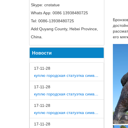
Статуэт
Skype: cnstatue
колосья
Whats App: 0086 13938480725
Статуэт
Бронзов
Tel: 0086-13938480725
достойн
Add:Quyang County, Hebei Province,
В нашем
рассмат
собак, 
China.
его мяг
"Красна
Фигурки
Новости
сравнен
17-11-28
Фарфоро
куплю городская статуэтка символ собака в дом
Краткое
символ 
17-11-28
куплю городская статуэтка символ собака в метро москвы
Распрод
17-11-28
Игрушки
куплю городская статуэтка символ собака на площади революции
получит
Красный
17-11-28