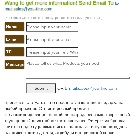
Wang to get more information! Send Email To
E-
Интернет-магазин русских сувениров с низкими ценами. У нас
mail:sales@you-fine.com
можно купить Матрешки, оловянные солдатики, шкатулки
Палех, Федоскино.Павловопосадские платки, фарфор ЛФЗ,
(Your email will be secreted totally, pls feel free to leave your email.)
Жостово, Береста, Фигурки, статуэтки собак.
Name
Статуэтки Собак. Символ 2018. Сувениры с собаками –
купить…
E-mail
Успей купить свой символ 2018 года – собачку!купить
TEL
собачку.В нашем интернет-магазине можно купить самые
разнообразные сувениры с собачками – статуэтки собак,
Message
копилки в виде собак, чашечки, чайные наборы, подставки под
чашки с изображением…
Купить Фигурки сувенирные собаки оптом по цене от 13 руб…
OR
E-mail:sales@you-fine.com
Интернет-магазин SIMA-LAND.RU – Фигурки сувенирные
собаки купить по цене опта от 13 руб. 424 SKU в наличии от
Бронзовая статуэтка – не просто отличная идея подарка на
производителя с доставкой.Новинки Хиты продаж Скидки
любой праздник. Это интересный предмет
Суперцены. Символ года (Собака) 2732.Прикладная
коллекционирования, достойная награда за самоотверженный
литература 565.
труд, ценный приз победителю конкурса. Фигурки из бронзы
хочется подолгу рассматривать: настолько искусно переданы
Статуэтки и фигурки собака Pavone купить в интернет-
пластика, тонкие детали, атрибуты исторической эпохи.