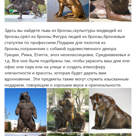
В данном разделе мы подготовили для Вас широкий выбор
сувенирных собачек – символ 2018 года. Фигурки сделаны из
качественных материалов ведущими европейскими
фабриками.Статуэтка Клоун с собакой. 16 150 руб.
Здесь вы найдете льва из бронзы,скульптуры медведей из
Дом Подарка – статуэтки собак, фигурки собак купить
бронзы,орёл из бронзы,Фигура людей из бронзы,бронзовые
недорого…
статуэтки по профессиям,Подарки для пилотов из
бронзы,пограничник с собакой,художественного декора
Купить статуэтки собак и фигурки собак по низкой цене можно
Греции, Рима, Египта, эпох неоклассицизма, Средневековья и
в нашем магазине. Фигурки собак, статуэтки собак в магазине
т.д. Все они были подобраны так, чтобы украсить ваш дом или
"Дом Подарка" – только качественные и очень красивые.
офис или парк или на улице и создать атмосферу
элегантности и красоты, которая будет дарить вам
Фигурки с символом 2018 года собаки – купить…
вдохновение. Эти предметы также могут служить изысканным
Фигурка-символ года – хороший подарок любителям
подарком, говорящем о хорошем вкусе и оригинальности.
миниатюрных стилизованных статуэток. Фигурка собаки как
символ 2018 года прекрасный выбор в качестве подарка на
грядущий новый год.Фигурки собаки – символ года 2018.
Символ года собака купить
Товары группы Символ года 2018 в интернет-магазине
Vintajj.ru.Декоративная статуэтка собаки с денежными