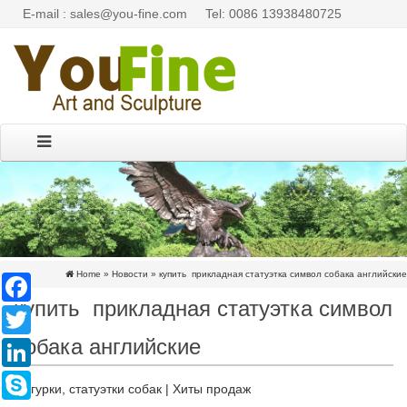
E-mail : sales@you-fine.com
Tel: 0086 13938480725
Home »
Новости
»
купить прикладная статуэтка символ собака английские
Facebook
купить прикладная статуэтка символ
Twitter
собака английские
LinkedIn
Skype
Фигурки, статуэтки собак | Хиты продаж