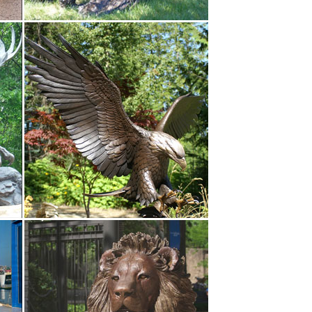
 скульптуры.Скульптура из бронзы с декоративным
еевик, H – мм.
татуэтки животных! Звоните: 8 (800) 700-68-30!
м ценам.купить. Статуэтка декоративная из
олжен быть не менее 6 символов длиной. *Поля,