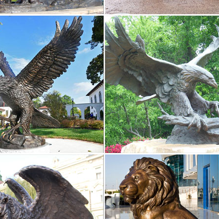
ая скульптура и статуэтки с доставкой на дом – вплоть до садовой
ем (патина).Символ правосудия Фемида. Бронзовая скульптура, зм
ые скульптуры и статуэтки животных из ценных пород…
нет-магазине «5 Стран» Вы можете купить этнические скульптуры и с
и фигурки всех видов животных, со склада в Москве.
ки собак, купить фигурку собаки в интернет-магазине…
т-магазин Lares.ru предлагает Вам купить фигурку собаки по низки
ины 18*15*29,5.купить. Скульптура ‘пантера’ арт. мк1175.Пароль д
льные для заполнения.