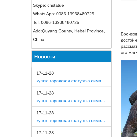
Фарфоро
Skype: cnstatue
Скульпт
Whats App: 0086 13938480725
Tel: 0086-13938480725
Cosmoth
"Символ
Add:Quyang County, Hebei Province,
Бронзов
China.
Скульпт
достойн
рассмат
В магаз
его мяг
Новости
лучшие 
Подсвеч
17-11-28
Каталог
куплю городская статуэтка символ собака в дом
поиск ц
место в
17-11-28
куплю городская статуэтка символ собака в метро москвы
Статуэт
Оформит
17-11-28
Москве 
куплю городская статуэтка символ собака на площади революции
Бронзов
17-11-28