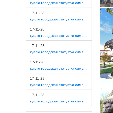
Бронзов
куплю городская статуэтка символ собака как вид изобразительного искусства
покрыти
17-11-28
Восточн
куплю городская статуэтка символ собака на постаменте
В интер
17-11-28
Статуи 
куплю городская статуэтка символ собака в романской скульптуре
Статуэт
17-11-28
Интерне
куплю городская статуэтка символ собака в царском селе
полирез
обязате
17-11-28
куплю городская статуэтка символ собака в движении 7 класс
17-11-28
куплю городская статуэтка символ собака в скульптуре древней греции
17-11-28
куплю городская статуэтка символ собака в школе искусств