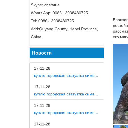
Skype: cnstatue
Индийск
Whats App: 0086 13938480725
Подбор:
Бронзов
Tel: 0086-13938480725
560 руб
достойн
Add:Quyang County, Hebei Province,
Индийск
рассмат
China.
его мяг
Купить 
Более 3
Новости
Статуэт
Статуэт
17-11-28
Собака 
куплю городская статуэтка символ собака в дом
СТАТУЭТ
17-11-28
Слон ин
куплю городская статуэтка символ собака в метро москвы
Фигурки
17-11-28
куплю городская статуэтка символ собака на площади революции
Интерне
Федоски
17-11-28