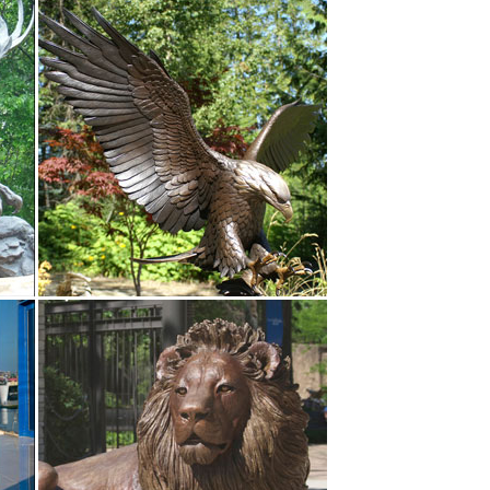
, лучшая цена на бокалы для вина Bohemia,
ка символ года Собака.
Символ 2018.Статуэтка Большой Йоркшир арт. 240N.