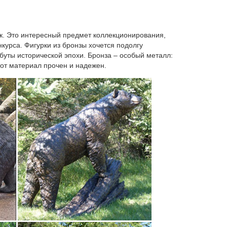
 производительТабличка "Осторожно! Злая собака!"
ик. Это интересный предмет коллекционирования,
курса. Фигурки из бронзы хочется подолгу
ибуты исторической эпохи. Бронза – особый металл:
тот материал прочен и надежен.
ая, Индонезии в интернет-магазине "ИндоКитай".
и современное производство.Галерея символов.
 (Бронза-Белое, Серебро). Вазоны.
ть Матрешки, оловянные солдатики, шкатулки Палех,
рки, статуэтки собак.