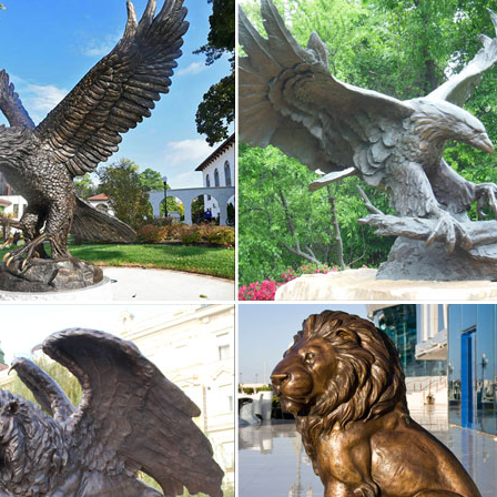
ки и фигурки собака Pavone купить в интернет-магазине…
Статуэтки и фигурки собака Pavone с доставкой на следующий день
а по Москве и всей России.Производитель – Pavone. 650 руб. Фигур
ы в виде статуэтки собаки в интернет-магазине…
во. История. Классика.Эксклюзивные подарки » Статуэтки Собак – 
0 950 руб. Купить. Статуэтка Бобтейл арт.