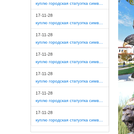
Статуэт
куплю городская статуэтка символ собака как вид изобразительного искусства
Купить 
17-11-28
доставк
куплю городская статуэтка символ собака на постаменте
Сувенир
17-11-28
Искусст
куплю городская статуэтка символ собака в романской скульптуре
Цена: 1
17-11-28
куплю городская статуэтка символ собака в царском селе
17-11-28
куплю городская статуэтка символ собака в движении 7 класс
17-11-28
куплю городская статуэтка символ собака в скульптуре древней греции
17-11-28
куплю городская статуэтка символ собака в школе искусств