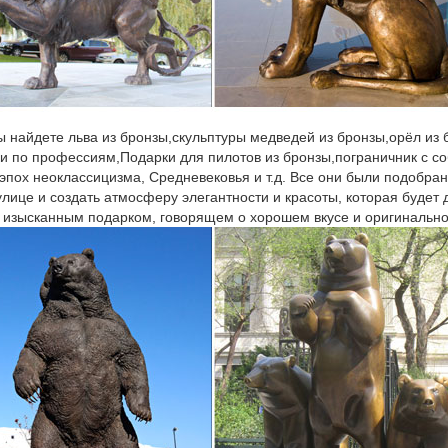
ы найдете льва из бронзы,скульптуры медведей из бронзы,орёл из
ки по профессиям,Подарки для пилотов из бронзы,пограничник с со
 эпох неоклассицизма, Средневековья и т.д. Все они были подобран
улице и создать атмосферу элегантности и красоты, которая будет
 изысканным подарком, говорящем о хорошем вкусе и оригинально