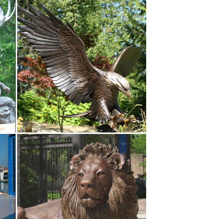
эр Джон". E91620.
катулки с другие безделушки.Согласно учению фен-
ь и добрые предзнаменования, поэтому купив
 по всей России и самовывозом из магазина Decores
 ночь, или посадить символ года под елку.
собака является живым символом верности и
ерьер своего дома.
ка Большой Йоркшир арт. 240N. Цена: 10 950 руб.