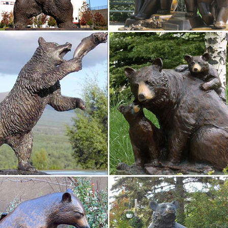
Статуэтки и фигурки собака Pavone с доставкой на следующий день
а по Москве и всей России.Производитель – Pavone. 650 руб. Фигур
собачек гжель символ 2018 оптом в интернет магазине…
аем статуэтку собачка гжель по привлекательной оптовой цене в и
в нашем магазине очень недорого.Вы здесь: ГЛАВНАЯ МАГАЗИН 
ру – купить скульптуры, художественные фигурки…
тесь коллекционированием и ищете, где купить статуэтки для свое
упить коллекционные фигурки? Или решили продать часть коллекции
 и статуэтки собак купить в Москве в интернет магазине.
года. Фигурки и статуэтки. Елочки.[ Фигурки и статуэтки собак ]. Це
ки Собак. Бронзовая статуэтка собаки
ки Орел »» Статуэтка Утки Бронза по профессиям » Спортсмены 
уэтка собаки будет выполнять ту же миссию.Купить фигурку соба
тся с 4 600 руб.
ки фигурки собак Собака символ 2018 года купить…