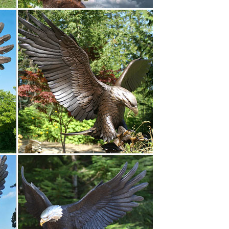
оциируется с преданностью, честью, благородством,
ание товара. Рейтинг: Нет рейтинга. Собака
оциальную сеть . Присоединяйтесь…
стью BOGACHO является то, что мы предлагаем
альный дизайн.