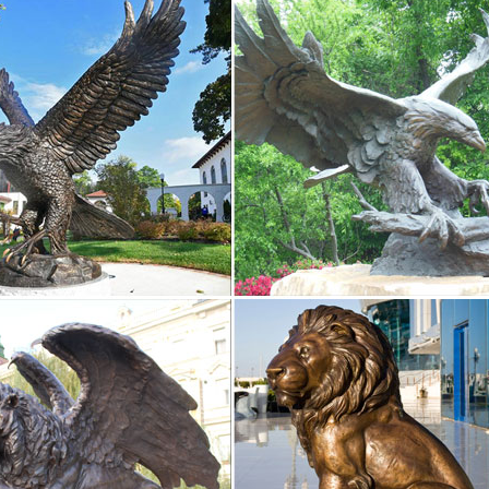
– символ 2018. Цветы. да.Статуэтка напольная с часами "Собака С
| Статуэтки и фигурки собак | Каталог
наступающего года – собака. Поэтому, даря статуэтки, картины, ш
туэтка собака символизирует благополучие, верность, бдительност
ку собаки, вы…
 и статуэтки Собак купить – символ 2018 года
 и статуэтки Собаки символ 2018 года купить в Москве с доставкой
Статуэтку или фигурку собаки можно поставить на стол в новогоднюю
 и статуэтки собак, как символ верности и домашней…
ки собак в учениях Востока занимают особое место.Во всем мире 
ости.Его можно купить и в качестве подарка, и чтобы украсить инт
ы в виде статуэтки собаки в интернет-магазине…
во.Эксклюзивные подарки » Статуэтки Собак – Символ 2018.Статуэт
 Статуэтка Бобтейл арт.
 собак – Стеклянные фигурки собак – Коллекция собачек