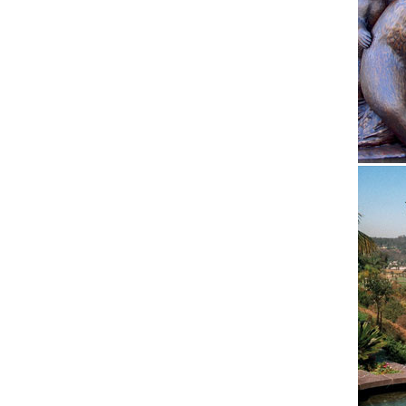
Символ 
Скульпт
Главная
Размер:
Собаки 
Вы реши
подарок
наши.
Купить 
Статуэт
Собака"
живет?
Статуэт
Независ
одно из