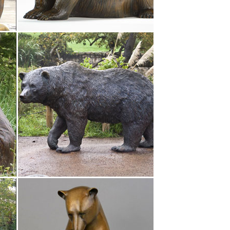
, лучшая цена на бокалы для вина Bohemia,
ка символ года Собака.
нтернет магазине.Купить оптом фигурки собак
СОБАКИ ГЖЕЛЬ- СИМВОЛ 2018 ГОДА.
го собрания? Присматриваете сайт, на котором
, но не знаете, как это сделать более выгодно?
на: 4 166 руб. Купить Купить в один клик.
Шахматы и Нарды Бюсты Символы Года » 2018
ки можно по приемлемой цене: предложения