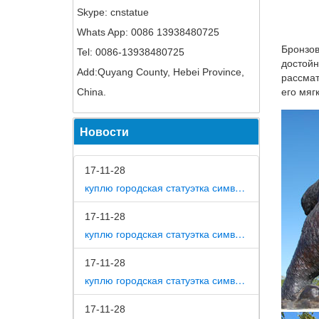
Skype: cnstatue
Статуэт
Whats App: 0086 13938480725
*Статуэ
Бронзов
Tel: 0086-13938480725
Цветок.
достойн
Add:Quyang County, Hebei Province,
Статуэт
рассмат
China.
его мяг
Приобре
магазин
Новости
Распрод
H & D к
17-11-28
коллекц
куплю городская статуэтка символ собака в дом
по иску
17-11-28
Статуэт
куплю городская статуэтка символ собака в метро москвы
Когда з
Slender
17-11-28
совреме
куплю городская статуэтка символ собака на площади революции
Статуэт
17-11-28