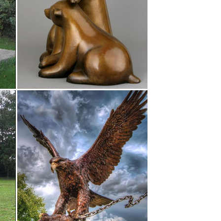
е статуэтки Животные Птицы.Гравюры-Искусство.
ративная "Символ года 2018". Артикул: 146-852.
тливым хозяином собаки или решили сделать
жная вести,мопс или благородная овчарка.Все они
65 руб.Новогодняя ярмарка Магнит "Символ Года
e) 1 380 руб. АНДАНТЕ Mag-rus Набор "Кто где
даете!Не откажите себе в удовольствии приобрести
й праздник.