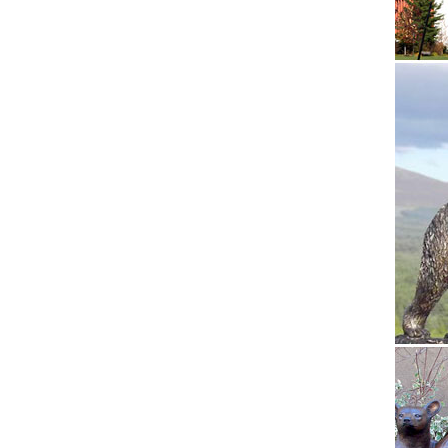
Купить 
доставк
Купить 
Предлаг
можно 
Соберу.
Увлекае
можно к
Фигурки
Символы 
Статуэт
Статуэт
ГодСтат
начинаю
Статуэт