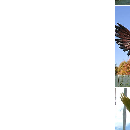
Статуэт
Фигурки
бескоры
Статуэ
Собака 
2122_GE
Статуэт
В корзи
купить 