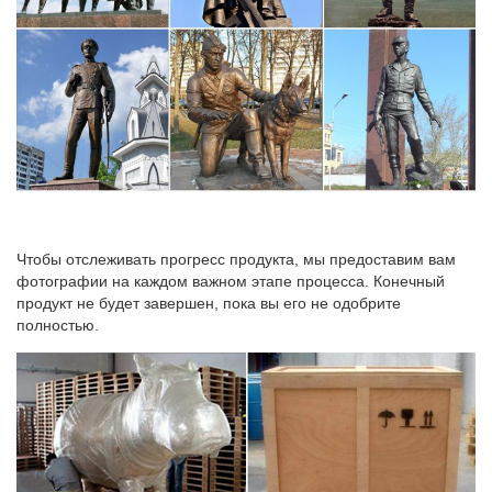
Вы можете купить статуэтку понравившейся вам собаки прямо
сейчас на нашем сайте.Во всем мире собака является живым
символом верности и преданности.Тут, пожалуй, крепкий засов
будет куда надежнее. Зато фигурку пса можно поставить в
кабинете или офисе в…
Чтобы отслеживать прогресс продукта, мы предоставим вам
фотографии на каждом важном этапе процесса. Конечный
продукт не будет завершен, пока вы его не одобрите
полностью.