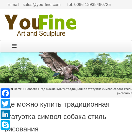
E-mail : sales@you-fine.com
Tel: 0086 13938480725
Home »
Новости
»
где можно купить традиционная статуэтка символ собака стиль
Facebook
рисования
где можно купить традиционная
Twitter
LinkedIn
статуэтка символ собака стиль
Skype
рисования