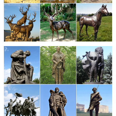
В нашем интернет-магазине можно купить самые
разнообразные сувениры с собачками – статуэтки собак,
копилки в виде собак, чашечки, чайные наборы, подставки под
чашки с изображением собак.Статуэтка Pavone "Собака" CMS-
59/ 5, символ года.
Купить фарфоровые фигурки собак оптом в интернет
магазине…
Интернет-магазин «Стиль-Ампир» предлагает большой выбор
сувениров с символом Нового года – игрушек и фигурок собак,
которые можно купить оптом и в розницу по
выгоднымСтатуэтки собак, которые станут хорошим
украшением интерьера гостиной или кабинета.
Традиционная японская керамическая фигурка-колокольчик…
Корма для кошек и собак. Наполнители.Традиционная
японская керамическая фигурка-колокольчик "Собачка" –
символ 2018 года.
Фигурки и статуэтки собак, как символ верности и домашней…