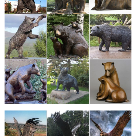
представлены предметы интерьера и декора выполненные в
оригинальном благородном стиле. В основе коллекции
фигурки животных в старинных костюмах. Здесь Вы купите
статуэтку собаки сэра…
Статуэтки собак | МЕНЮ МАГАЗИНА
Собака 2118_GE. Фигурка собаки символизирует собой…
2600,00 руб. Описание товара. Рейтинг: Нет рейтинга. Собака
2122_GE.Посетите раздел ссылок в котором можно выбрать
подходящую социальную сеть . Присоединяйтесь…
символ года Собака статуэтки | Каталог
символ года Собака статуэтки. Показывать по: 9 18 27.1 800
руб. Купить. Статуэтка "Собака" черная с позолотой, фарфор.
китай. 3 591 руб.LEFARD. Tom`s company. Стиль. авангард.
Выбрано: 0 Показать.
Статуэтки собак в интернет-магазине Для Тебя
в стиле прованс. гжель. с собаками. со стразами.Собака –
символ 2018. Цветы.Статуэтка напольная с часами "Собака
Сэр Джон". E91620.