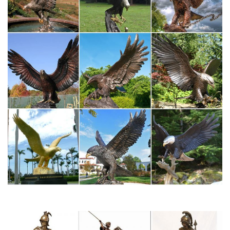
Предмет декора статуэтка собаки Greyhound, цвет Серый…
Статуэтки и фигурки фарфоровых собак купить по цене от
651…
▶ Лучшие подарки из категории Статуэтки и фигурки
фарфоровых собак. ✔ Только качественные товары ⚠ от
популярных производителей подарков и сувениров.Вазы в
стиле Барокко. Вазы для цветов.
Статуэтки собак – купить в интернет-магазине Dommio
Пароль должен быть не менее 6 символов длиной. *Поля,
обязательные для заполнения.То есть, купить статуэтки собак
можно по разным поводам, главное, что сделать это теперь
можно быстро и удобно в интернет магазине dommio.
Статуэтки и фигурки собака Pavone купить в интернет-
магазине…
Купить Статуэтки и фигурки собака Pavone с доставкой на
следующий день, лучшая цена на бокалы для вина Bohemia,
доставка по Москве и всей России.Производитель – Pavone.