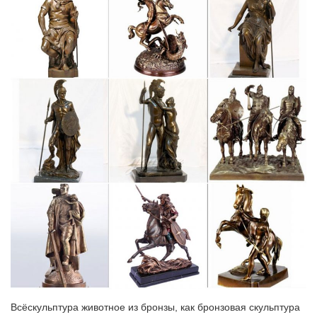
650 руб. Фигурка символ года Собака.
Статуэтки животных (Arora Design) купить в Москве
Статуэтки и фигурки животных.Фигурка собачки Fin. Купить.
Артикул 370 Фигурка собаки Sizzles 1 170 руб.Они
изображались на скалах, позже на стенах, были символами
жизни, силы, плодородия и многого другого.
Статуэтки собак, купить фигурку собаки в интернет-магазине…
Интернет-магазин Lares.ru предлагает Вам купить фигурку
собаки по низким ценам. В нашем каталоге вы можете
выбрать статуэтки собак с доставкой по Москве, а также всей
России.Их можно преподносить в качестве дара и
пожеланиями добра любому человеку, не…
Эскизы коллекции "Собаки, символ 2018 года"
В нашем интернет-магазине КТОТОТАМ.РФ можно купить
готовые подарки или образцы игрушек.на тему "В СТИЛЕ
ТРИКОЛОР".by kemtotut. Собака из фетра, коллекция
символов года.
Всёскульптура животное из бронзы, как бронзовая скульптура