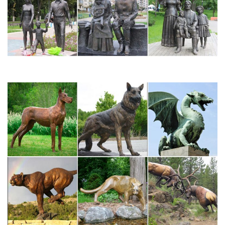
Хеллоуин На удачу. Цена от: до: ПОКАЗАТЬ.
Собаки | Статуэтки и фигурки собак | Каталог
Символ наступающего года – собака. Поэтому, даря статуэтки,
картины, шкатулки с другие безделушки.Согласно учению
фен-шуй статуэтка собака символизирует благополучие,
верность, бдительность и добрые предзнаменования, поэтому
купив статуэтку собаки, вы…
Символ 2018 года фарфоровые статуэтки Собаки, щенки
Отправка в любую точку РФ. Символ 2018 года фарфоровые
статуэтки Собаки, щенки.Добейтесь своих целей – купите
символ наступающего года, собаку и да будем с Вами удача!
Символы: животные фэн-шуй. Обсуждение на LiveInternet…
Рисование (15). Рукоделие (339). БОХО СТИЛЬ (4).Покупайте
статуэтку из материала и цветом соответствующим стихии
сектора.Чаша богатства. Традиционно считается в фэн-шуй
символом благосостояния и величия.
Статуэтки Собак. Символ 2018. Сувениры с собаками –
купить…