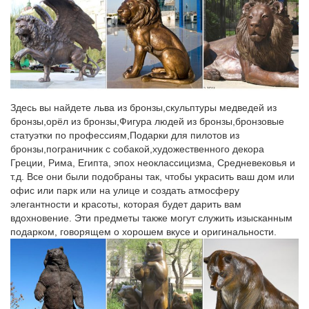
наступающего года используются как новогодние подарки,
которые обязательно принесут удачу своемуИнтернет-магазин
Эгидиус предлагает купить символ на 2018 год –
интерактивную игрушку собаки.
Dog Figurines – Купить Dog Figurines недорого из Китая на
AliExpress
Здесь вы найдете льва из бронзы,скульптуры медведей из
H & D купить получить 1 на 50% (добавить 2) 1.8 дюймов
бронзы,орёл из бронзы,Фигура людей из бронзы,бронзовые
прозрачного хрусталя фигурки собаки пресс-папье ремесел
статуэтки по профессиям,Подарки для пилотов из
коллекция сувенир…Tooarts Стекло животных мини-фигурка
бронзы,пограничник с собакой,художественного декора
собаки Дизайн и декор Современные синий на корточках
Греции, Рима, Египта, эпох неоклассицизма, Средневековья и
собака статуэтки Дизайн и декор Ation …
т.д. Все они были подобраны так, чтобы украсить ваш дом или
офис или парк или на улице и создать атмосферу
Статуэтки – символ 2018 года – Собака – покупайте в Москве
элегантности и красоты, которая будет дарить вам
по…
вдохновение. Эти предметы также могут служить изысканным
Приобрести товары из раздела Статуэтки – символ 2018 года
подарком, говорящем о хорошем вкусе и оригинальности.
– Собака, по низкой | оптовой цене можно в нашем интернет –
магазине Фабрика Желаний. Широкий ассортимент.
Фигурки и статуэтки
Размер: 11х4х11,5 см. В коллекции «Английский кабинет»