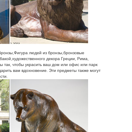
оне скульптуры, казались маленькими мошками. В
я великого художника, где создавалась статуя
реции.Нигде более скульптура не поднималась на
 бронзы,Фигура людей из бронзы,бронзовые
 цивилизации.
бакой,художественного декора Греции, Рима,
ы так, чтобы украсить ваш дом или офис или парк
 дарить вам вдохновение. Эти предметы также могут
сти.
Написать название картин и так-же художника
а.
«История Древнего Мира».С помощью скульптуры мы
 совершенством человека.
м гг. VII в. до н. э.; по-видимому, впервые она