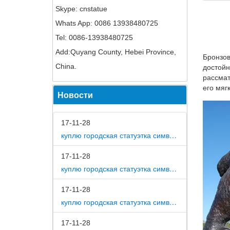
Skype: cnstatue
Древнег
но и ув
Whats App: 0086 13938480725
Tel: 0086-13938480725
Скульпт
Add:Quyang County, Hebei Province,
Теория 
Бронзов
China.
скульпт
достойн
рассмат
Скульпт
его мяг
Новости
Скульпт
потомко
17-11-28
Скульпт
куплю городская статуэтка символ собака в дом
Введени
17-11-28
скульпт
куплю городская статуэтка символ собака в метро москвы
Скульпт
17-11-28
Скульпт
куплю городская статуэтка символ собака на площади революции
как вид
17-11-28
Скульпт