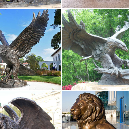
 Атлантиды. » » События древний мир » Скульптура Древней Греции.
 очень точно умел схватывать мгновение в действии человека.
реческая скульптура, ее особенности, этапы развития.
т. Древнегреческая скульптура Поликлета обладает следующей ха
оры Древней Греции: имена Дарья Буравлева. Лисипп – скульптор 
дцева.
ура (fb2) | КулЛиб – Классная библиотека! Скачать книги…
ости скульптуры более ограничены. Скульпторы в основном изобр
тых скульптур Древней Греции — Ника Самофракийская (III в. до н.
а греческий…
: Скульптура Древней Греции
 исследования данного реферата – скульптура Древней Греции.Ни
– нигде более так не ценился человек, как в древнегреческой цивил
. скульптура древней греции
ура Древней Греции геометрического стиля и периода архаики (2 
ов показали роль и значение каждого человека в его взаимоотнош