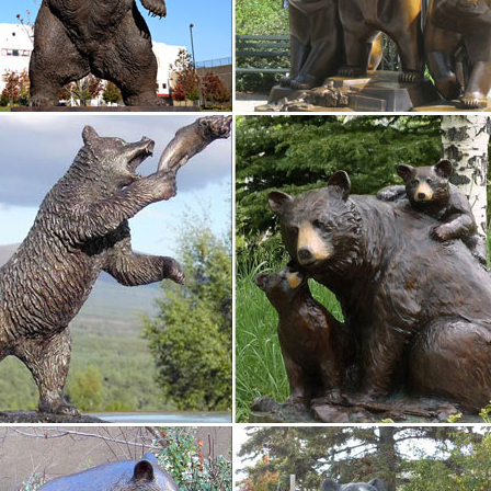
сь на Крите.Мода древней греции. Причины кризиса в Греции в начал
тура и скульптура Древней Греции. Обсуждение на…
тура и скульптура Древней Греции. Пятница, 30 Июля 2010 г. 13:41 
 не допускавшие по своим мусульманским убеждениям изображений 
ТУРА ДРЕВНИХ ГРЕЦИИ И РИМА. «Скульптура»
ура древних греции и рима. Почему греческие скульпторы любили 
точили свое внимание на человеке, который стал как бы центром м