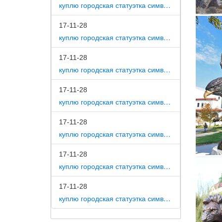
куплю городская статуэтка символ собака как вид изобразительного искусства
Загадка
который
17-11-28
куплю городская статуэтка символ собака на постаменте
Древнег
Поликле
17-11-28
скульпт
куплю городская статуэтка символ собака в романской скульптуре
Новгоро
17-11-28
Скульпт
куплю городская статуэтка символ собака в царском селе
Возможн
знамени
17-11-28
небес н
куплю городская статуэтка символ собака в движении 7 класс
Реферат
17-11-28
Предмет
куплю городская статуэтка символ собака в скульптуре древней греции
высоту 
17-11-28
Тема 11
куплю городская статуэтка символ собака в школе искусств
Скульпт
фронтон