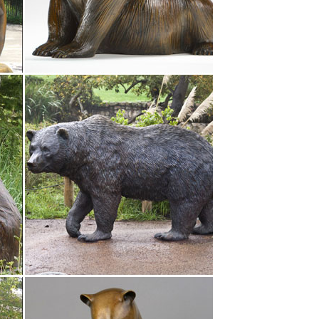
е IV в. до н.э.
+ в цитатник.Турки, захватившие в свое время
человека, уничтожать эти статуи, однако, не
ваять атлетов?И художники Древней Греции
ира.