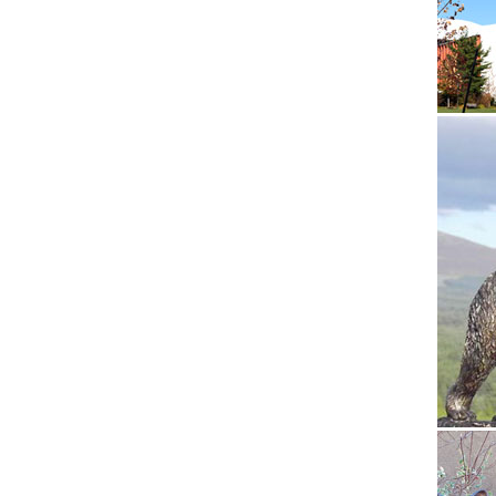
появила
Архитек
Архитек
Афины и
стали.
СКУЛЬП
Скульпт
сосредо