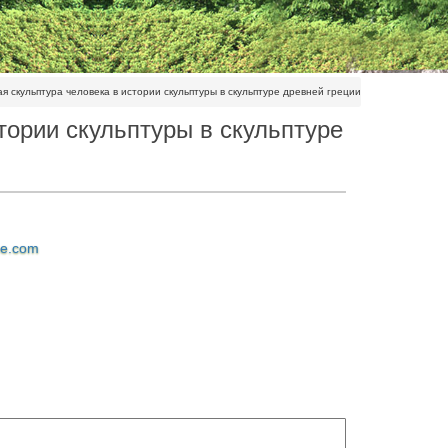
я скульптура человека в истории скульптуры в скульптуре древней греции
тории скульптуры в скульптуре
ne.com
ека-льва.Традиционная скульптура Древней Индии.
с храмами, поэмами Гомера, трагедиями афинских
тического искусства Греции не была статичной…