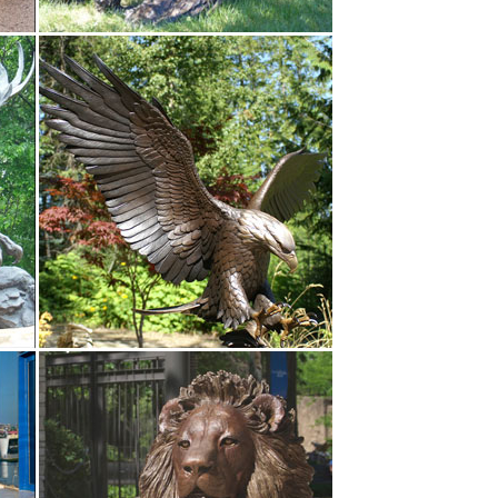
Лисипп, кстати, один из скульпторов той эпохи,
рактерной особенностью – фигуре человекаДревние
Древней Греции, и его произведения Юлия
ажают человека, иногда — животных.Одна из самых
 э.). Крылатая богиня победы словно сходит с
где более скульптура не поднималась на такую
изации.
ч.)Скульптурные группы раннеклассических
ениях с другими людьми.