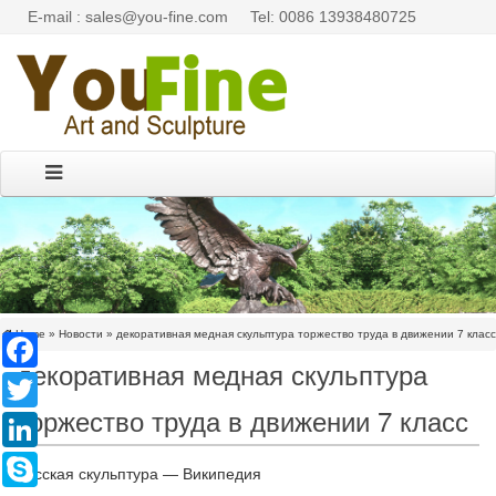
E-mail : sales@you-fine.com
Tel: 0086 13938480725
Home »
Новости
»
декоративная медная скульптура торжество труда в движении 7 класс
Facebook
декоративная медная скульптура
Twitter
торжество труда в движении 7 класс
LinkedIn
Skype
Русская скульптура — Википедия