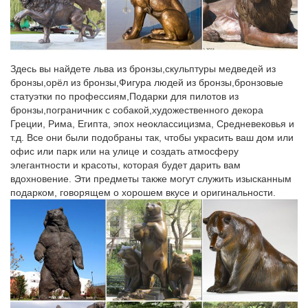
покупке большого числа работ (подробнее).Входит в серию.
Памятники, скульптура и декоративные сооружения Москвы.
Дата съёмки.
Скульптура – один из видов изобразительного искусства
Здесь вы найдете льва из бронзы,скульптуры медведей из
бронзы,орёл из бронзы,Фигура людей из бронзы,бронзовые
Многие здания украшены скульптурой, в парках, садах и
статуэтки по профессиям,Подарки для пилотов из
скверах устанавливаются фонтаны, декоративные вазы,
бронзы,пограничник с собакой,художественного декора
статуи.·Фигуры передаются в резких поворотах, в
Греции, Рима, Египта, эпох неоклассицизма, Средневековья и
стремительном движении, их лица искажены гримасой гнева,
т.д. Все они были подобраны так, чтобы украсить ваш дом или
боли, радости.
офис или парк или на улице и создать атмосферу
элегантности и красоты, которая будет дарить вам
Скульптура. Лепка композиции | Олимпиады: ИЗО 1 – 7 классы
вдохновение. Эти предметы также могут служить изысканным
Предмет: ИЗО Дата проведения: 12.04.2017год Учитель:
подарком, говорящем о хорошем вкусе и оригинальности.
Кашапова О.В. Класс: 6. Тема урока: Объем – основа языка
скульптуры, основные темы скульптуры, круглая скульптура
(мелкая пластика). Цельность композиции, типизация, техника
лепки фигур животных в движении.
Презентация по ИЗО на тему: "Скульптура. Виды
скульптуры…"