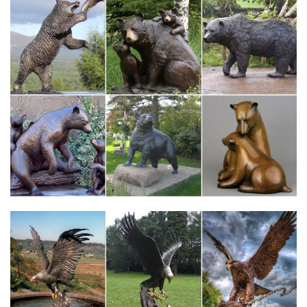
Виды скульптуры" (7 класс).Сложная и многоэтапная
технология скульптуры сопряжена с большим физическим
трудом.МОНУМЕНТАЛЬНО-ДЕКОРАТИВНАЯ СКУЛЬПТУРА
Вид скульптуры, тесно связанной с архитектурой и природным
ландшафтом, называется…