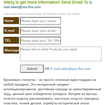
Wang to get more information! Send Email To
E-
В середине XVIII века декоративная скульптура переживала
mail:sales@you-fine.com
подъём. Она нашла широкое применение в архитектуре
барокко.В 1943-45 на мосту Ленинградского шоссе Москвы
(Your email will be secreted totally, pls feel free to leave your email.)
был поставлен скульптурный ансамбль «Торжество Победы»
Name
Томского — юноша и девушка, два…
Скульптура – Презентация 26791-7
E-mail
Художественные стили, направления и группы. Анимализм.
TEL
Классификация отраслей декоративно-прикладного
искусства.Пластилин в 3 классе. Рисование пластилином.
Message
Искусство дизайна.
Михаил Бабурин – торжество труда
OR
E-mail:sales@you-fine.com
Приходилось что-то придумывать за автора, чтобы не
перепутать работы. Торжество труда – это ключевое
определение всего его творчества, посвященного рабочему
Бронзовая статуэтка – не просто отличная идея подарка на
классу, колхозникам, славным сыновьям и дочерям Родины.
любой праздник. Это интересный предмет
коллекционирования, достойная награда за самоотверженный
Урока в 7 классе по теме &quot;Художественные изделия из…
труд, ценный приз победителю конкурса. Фигурки из бронзы
хочется подолгу рассматривать: настолько искусно переданы
Сертификат для каждого участника БЕСПЛАТНО в день
пластика, тонкие детали, атрибуты исторической эпохи.
публикации работы! Опыт коллег со всей России и ближнего