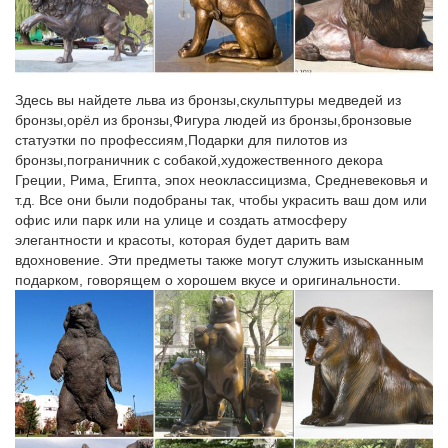
ЩЕНОК серия Цветок. 1 450.
Статуэтки животных – в каталоге подарков интернет
магазина…
Здесь вы найдете льва из бронзы,скульптуры медведей из
Купить Статуэтки животных в интернет магазине Сувенир
бронзы,орёл из бронзы,Фигура людей из бронзы,бронзовые
Мастер по выгодным ценам и с быстрой доставкой.Высота: 90
статуэтки по профессиям,Подарки для пилотов из
см Материал: керамика Статуэтка неаполитанского мастиффа
бронзы,пограничник с собакой,художественного декора
из керамики.Являясь символом природной грации и
Греции, Рима, Египта, эпох неоклассицизма, Средневековья и
естественной красоты, фигурка…
т.д. Все они были подобраны так, чтобы украсить ваш дом или
Статуэтки собак – купить в интернет-магазине Dommio
офис или парк или на улице и создать атмосферу
элегантности и красоты, которая будет дарить вам
Статуэтки собак из фарфора и керамики. СКИДКИ!Пароль
вдохновение. Эти предметы также могут служить изысканным
должен быть не менее 6 символов длиной. *Поля,
подарком, говорящем о хорошем вкусе и оригинальности.
обязательные для заполнения.терьеры. Применить.
Материал. Гжельский фарфор.Поздравляем, вы участник
уникальной акции от магазина DOMMIO.
Фигурки, статуэтки собак | Хиты продаж
Интернет-магазин русских сувениров с низкими ценами. У нас
можно купить Матрешки, оловянные солдатики, шкатулки
Палех, Федоскино.Павловопосадские платки, фарфор ЛФЗ,