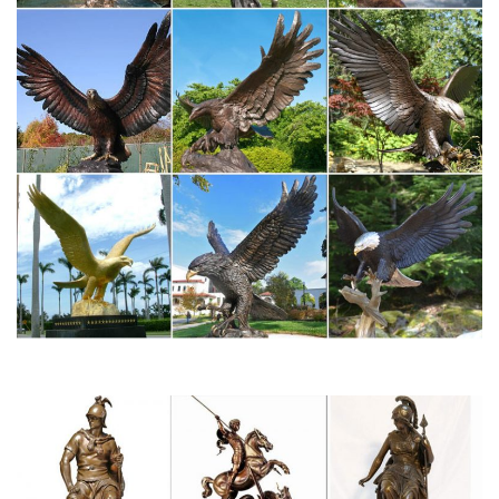
оптом
У нас можно купить символ 2018 года, выполненный: в
фарфоре: забавные фарфоровые статуэтки животных
популярны в нашей стране с советскихВыполненные из
качественных материалов, мягкие собаки гипоаллергенны и
прослужат долго даже самому активному ребенку
Фигурка собаки из камня – цены, купить в Мир-Камня
Фигурка собаки из натурального камня: селенит, сердолик,
яшма с доставкой в Ваш город, вы можете купить каменную
статуэтку собачки разных пород для дачи и сада в нашем
интернет магазине, фото в хорошем качестве, свойства.
Бронзовая статуэтка "Собака" (в ассортименте)
Магазин подарков. Подарки на день рождения. Знаки зодиака.
Бронзовая статуэтка "Собака" (в ассортименте).Скульптура
«Друг Человека» – новинка нашей уникальной коллекции
аксессуаров из металла и природного камня.
Статуэтки собак, купить фигурку собаки в интернет-магазине…