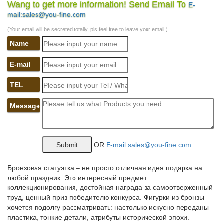
Wang to get more information! Send Email To
E-
Символ наступающего года – собака. Поэтому, даря статуэтки,
mail:sales@you-fine.com
картины, шкатулки с другие безделушки.Согласно учению
фен-шуй статуэтка собака символизирует благополучие,
(Your email will be secreted totally, pls feel free to leave your email.)
верность, бдительность и добрые предзнаменования, поэтому
Name
купив статуэтку собаки, вы…
Сувениры в виде статуэтки собаки в интернет-магазине…
E-mail
Сувенирные статуэтки собак. Статуэтка Большой Йоркшир арт.
TEL
240N. Цена: 10 950 руб. Купить.Статуэтки и фигурки собак из
Италии. Как известно, по восточному календарю символ
Message
следующего 2018 года – собака.
Статуэтки собак. Купить статуэтки собак из… – Минерал
Маркет
OR
E-mail:sales@you-fine.com
Символ года 2018 Собака, полистоун -20% — Каталог —
Подарок…
Бронзовая статуэтка – не просто отличная идея подарка на
любой праздник. Это интересный предмет
Фигурки из природных материалов.Цена за штуку: 1. 382,04
коллекционирования, достойная награда за самоотверженный
руб. Количествоminus plus. Быстрый просмотр. 125-048
труд, ценный приз победителю конкурса. Фигурки из бронзы
Статуэтка Долматинец с качающ.головой 11см.
хочется подолгу рассматривать: настолько искусно переданы
пластика, тонкие детали, атрибуты исторической эпохи.
Книга: "Фигурки животных из природных материалов…"