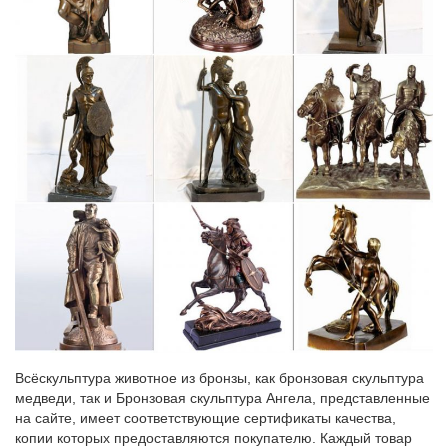
Интернет-магазин Lares.ru предлагает Вам купить фигурку
собаки по низким ценам. В нашем каталоге вы можете
выбрать статуэтки собак с доставкой поНатуральный материал
будет отлично гармонировать с природой и символизирует
единение человека с флорой и фауной.
Собака из бронзы | "Талисман Удачи" магазин фэн-шуй
Материал: бронза. Размер: 4 см. х 3 см. Артикул: fln016. Цена:
450.00руб. КоличествоСобака может привлекать в дом деньги
и охранять уже имеющее богатство. Символ собаки в фен-шуй
можно использовать в виде статуэтки, изображения или
игрушки.
Сувениры Фигурки Символ 2018 года Собака к деньгам
048723
Интернет-магазин Радуга Самоцветов представляет огромный
выбор натуральных и полудрагоценных камней, а также
изделий из них.Крупнейший производитель украшений из
Всёскульптура животное из бронзы, как бронзовая скульптура
натурального камня в России.
медведи, так и Бронзовая скульптура Ангела, представленные
на сайте, имеет соответствующие сертификаты качества,
Фигурки животных в интерьере – декор или талисман?
копии которых предоставляются покупателю. Каждый товар