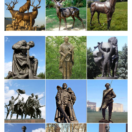
также талисманом своегоНаш интернет-магазин предлагает
вам купить фигуры животных из различных уголков земного
шара.
Статуэтка собаки по китайской философии Фэн-шуй
Этот символ ассоциируется с материальными благами.Из чего
выполнены статуэтки, приносящие добро. Собака в китайской
идеологии — образец преданности и любви.Этот натуральный
материал сам по себе излучает полезные импульсы, а умный
взгляд «верного…
Фигурки из стекла, собаки – символ 2018 года – купить…
Купить. в закладки. сравнение. Фигурка "Пес" №04-
23ST.Шкатулки фбж. – символ 2018. С Видами Крыма.
Статуэтка "Азиатский слоненок"
Купите статуэтку декоративную и вы станете обладателем
уникальной вещицы, не имеющей копии. Статуэтка из
керамики "Сова" станет отличным подарком и талисманом
дорогому человеку, руководителю или хорошему другу. Ведь
сова- это символ мудрости…