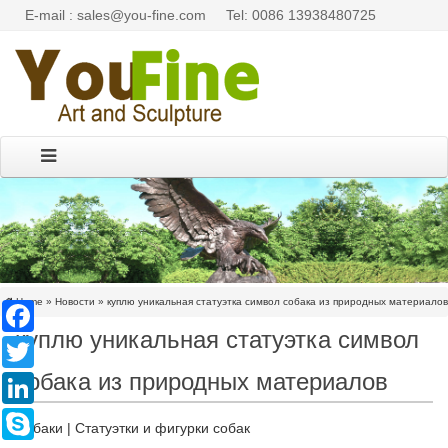
E-mail : sales@you-fine.com
Tel: 0086 13938480725
Home »
Новости
»
куплю уникальная статуэтка символ собака из природных материалов
Facebook
куплю уникальная статуэтка символ
Twitter
собака из природных материалов
LinkedIn
Skype
Собаки | Статуэтки и фигурки собак