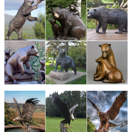
Жостово, Береста, Фигурки, статуэтки собак.
Собаки из полистоуна символ 2018 года купить оптом в
Москве…
Артикул: 599-795. 0 отзывов. Производство: Китай. Материал:
Полистоун.Собака из полистоуна (33) под золото 2 вида
символ 2018 года.
Сувенир к году собаки
Сувенир к году собаки, терьер, елочная игрушка, брелок,
сувенир собачка к 2018 году терьер, простой силуэт собаки из
фетра, елочнаяinfo@ktototam.ru. В нашем интернет-магазине
КТОТОТАМ.РФ можно купить готовыеПолное или частичное
копирование материалов с…
Сердолик. Статуэтка из камня «Собака». Символ 2018 года! (1
шт.)
Бусины из натурального камня.Купить. В заметки. В
сравнения.
Купить символ 2018 года – собака по восточному календарю