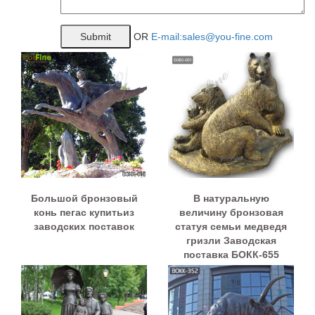
OR
E-mail:sales@you-fine.com
Большой бронзовый
В натуральную
конь пегас купитьиз
величину бронзовая
заводских поставок
статуя семьи медведя
гризли Заводская
поставка БОКК-655