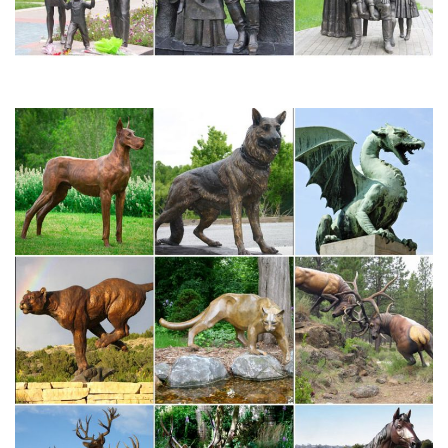
Артикул: FWT1-4A.Кружка 350мл Собака-символ 2018года
"Радости жизни".ЦВЕТЫ искусственные и букеты из природных
материалов.
Фигурки и статуэтки из полистоуна купить по лучшим ценам
Статуэтка с часами Собака Сэр Джеймс. Материал –
Полистоун.Многие считают, что качественными и красивыми
могут быть только вещи, изготовленные из природных
материалов.
сувениры в виде животных и птиц, фигурки животных,
фигурки…
Фигурка животного может отражать знак зодиака, символ года,
аФигурки животных могут быть в виде брелока, статуэтки или
элементом декора часов, светильника или подсвечника.
Купить фигурки животных в Екатеринбурге оптом можно в
нашем интернет-магазине.
Фигурки животных из дерева | Сувениры из Индонезии
Уникальные товары. Красота и здоровье.Статуэтка в виде
животного может стать оригинальной деталью интерьера, а