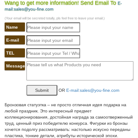
Wang to get more information! Send Email To
E-
Куплю\выменяю монетные БРАКИ.
mail:sales@you-fine.com
Символ Нового года 2018 — поделка собака своими руками
(Your email will be secreted totally, pls feel free to leave your email.)
Конечно же, в преддверии следующего года, в каждом доме и
Name
квартире должен стоять символ 2018 года – Собака.Первое,
что вам понадобится для этого – пластилин, желательно
E-mail
разных цветов, чтобы поделка была яркой и реалистичной.
TEL
Символ 2018 года собака крючком | мастер-класс, схемы,
описание
Message
Главная Новогодние идеи Собака крючком — символ 2018
года: мастер-класс.Вы сможете создать саше, новогодние
украшения, антистрессы, развивающих собачек для детей,
OR
E-mail:sales@you-fine.com
брелки для себя и в подарок.
Собака – символ 2018 года | своими руками, поделка
Бронзовая статуэтка – не просто отличная идея подарка на
любой праздник. Это интересный предмет
Такая очаровательная собака — символ 2018 года, сделанная
коллекционирования, достойная награда за самоотверженный
своими руками точно понравится как оригинальный презент,
труд, ценный приз победителю конкурса. Фигурки из бронзы
дерзайте!Собака из полимерной глины. Для того чтобы
хочется подолгу рассматривать: настолько искусно переданы
изготовить следующий сувенир, нужно подготовить
пластика, тонкие детали, атрибуты исторической эпохи.
полимерную глину и спиртовой маркер.