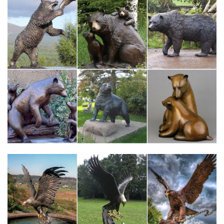
да и символ 2018 года оценит ваш труд.Идея №6: Брелок-
собака из ткани. Разноцветные собачки – отличный хэндмэйд-
подарок для коллег и друзей.
katalog-kartinok4flgw01.dom-dobryi.ru/ц/2
Картинки для группы куплю продам.
Товар не найден!
Символ года 2018 – Собака. Елочные игрушки Komozja и
Mostowski.Аксессуары для вина.
Fatal error: Uncaught Error: Call to a member function
fetch_assoc() on…
куплю ключи проводника.
Fatal error: Call to undefined method DoskaController…
Куплю персидского котенка – Цена : 465руб.
Поделка — символ Нового 2018 года Собака своими руками
из…