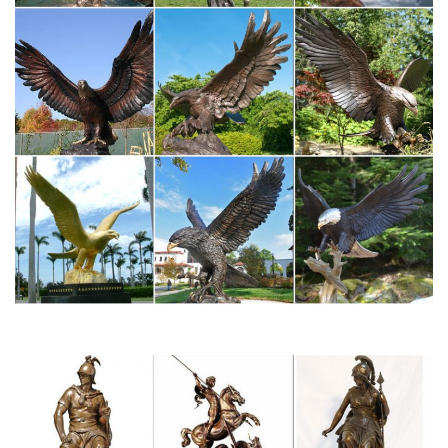
СодержаниеСимвол Нового 2018 года-собака: поделка из
бумаги на конкурс для ребёнка в детский садИгрушка-собака
— символ Нового 2018 года, выполненная своими руками
крючком
Интернет-Магазин Эксклюзивных подарков Hotabych
Одной из квалификаций нашего интернет-магазина считаются
подарки для мужчин. Мегапортал подарков Hotabych
несомненно поможет выбрать подарок ко дню рождения
вашему любимому, боссу, коллеге по работе.
galereya-58fhmo.dima-shoytov.ru/а/1
Куплю земельный участок на чудском озере.
История создания знака «собака» | Статьи
История создания знака «собака». Знакомый каждому
пользователю сети значок собака существует гораздо дольше,
чем электронная почта.Помимо адреса электронной почты,
символ @ используется для работы с языками
программирования: Python, Java, X Path, Ruby…