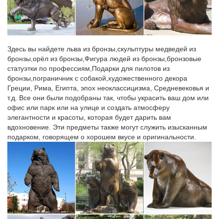
символ 2018 года-собака | Записи в рубрике символ 2018…
Очень оригинально получается подставка под горячее
«Собака», не правда ли? Вы легко свяжете крючком этот
символ года 2018. Для вязания нам понадобится: – пряжа
белого и серого цвета, а также пряжа черного цвета; –
Здесь вы найдете льва из бронзы,скульптуры медведей из
синтепон; – крючок для вязания; – ножницы; – игла.
бронзы,орёл из бронзы,Фигура людей из бронзы,бронзовые
статуэтки по профессиям,Подарки для пилотов из
galereya-kartinok3tjc.irbis-master.ru/ю/2
бронзы,пограничник с собакой,художественного декора
Греции, Рима, Египта, эпох неоклассицизма, Средневековья и
Куплю участок аксай.
т.д. Все они были подобраны так, чтобы украсить ваш дом или
офис или парк или на улице и создать атмосферу
Ответы@Mail.Ru: почему символ "@" получил название
элегантности и красоты, которая будет дарить вам
"собака"?
вдохновение. Эти предметы также могут служить изысканным
Категории Все вопросы проекта Компьютеры, Интернет Темы
подарком, говорящем о хорошем вкусе и оригинальности.
для взрослых Авто, Мото Красота и Здоровье Товары и Услуги
Бизнес, Финансы НаукаВ настоящее время в России данный
символ чаще всего называется «собака» , особенно при
использовании его в сетевых сервисах.
Собака – символ Нового года 2018 своими руками – 2018
Ведь именно такие презенты всегда напоминают о дарителе,