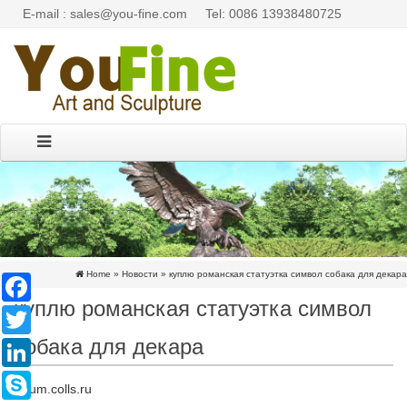
E-mail : sales@you-fine.com
Tel: 0086 13938480725
Home »
Новости
»
куплю романская статуэтка символ собака для декара
Facebook
куплю романская статуэтка символ
Twitter
собака для декара
LinkedIn
Skype
forum.colls.ru