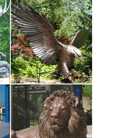
иге Клавдия Моргунова – Фигурки животных из
ерево. деревянная заготовка.символ нового года.
дство: Китай. Материал: Полистоун.Символ 2018
 такой и оберег. В центре стола уместна статуэтка
 своими руками.
йдете фигурки таких животных, как: собака, кошки,
туэтки или элементом декора часов, светильника