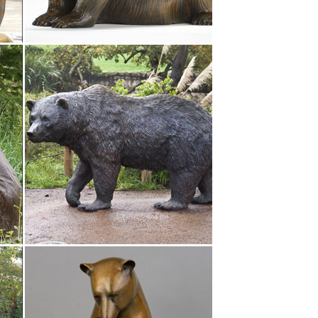
 времен СССР: стоимость, фото.После революции
ещанства, дурного вкуса и буржуазного прошлого.
ми. Собака из глины. Это будет очень милая по
частье и много положительных эмоций. Такую
 300 рублей. Цена товара. от руб.Собака – символ
 2018 году терьер, простой силуэт собаки из фетра,
ktototam.ru возможно только с