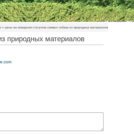
и
»
цены на пожарная статуэтка символ собака из природных материалов
 из природных материалов
ne.com
дественские венки из натуральных
дом знакомых и близких людей
%. Фигурки собачек, иск.мех -20%.Статуэтки
сии.WS-199 Статуэтка ”Пожарный Спасатель”
обый Случай".