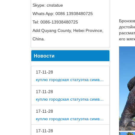
Skype: cnstatue
360170 
Whats App: 0086 13938480725
2014 го
Бронзов
Tel: 0086-13938480725
Собаки 
достойн
Add:Quyang County, Hebei Province,
рассмат
поиск ц
China.
его мяг
картины
бдитель
Новости
Купить 
Материа
17-11-28
мебель 
куплю городская статуэтка символ собака в дом
размеру
17-11-28
Сувенир
куплю городская статуэтка символ собака в метро москвы
Только 
камня в 
17-11-28
куплю городская статуэтка символ собака на площади революции
Статуэт
КУПИТЬ.
17-11-28