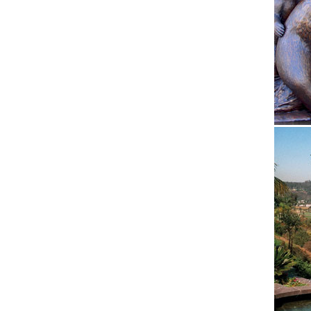
Статуэт
Статуэт
Предмет
Материа
настрое
верност
Купить 
"Собака
вызыват
Купить 
Главная
Цена (п
упаковк
Статуэт
Этот си
идеолог