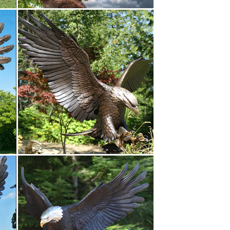
 подчеркнуть всю грацию животного, выразить его
ва народностей являются талисманом, символом
-277 Фигурка гольф «Победа любой ценой»
й и хоббиPRO-16 Статуэтка «Пожарный»
юдей Статуэтки прочие Статуэтки символы
luxe) Жесткая хвоя, леска (Elite) ПВХ, мягкая хвоя