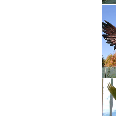
взгляд 
Предмет
Материа
настрое
верност
Статуэт
Материа
(W.Stra
(Profist
Статуэт
Игрушки
года.Ма
(Classic)