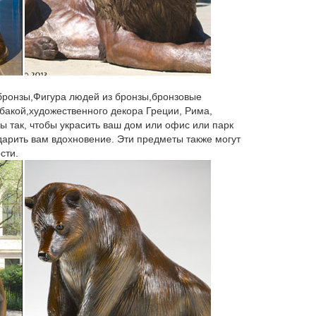
камня.Статуэтки собак из натурального камня.
 бронзы,Фигура людей из бронзы,бронзовые
бакой,художественного декора Греции, Рима,
уэтку собаки де20шево 18 в Москве.Декор из
ы так, чтобы украсить ваш дом или офис или парк
 дарить вам вдохновение. Эти предметы также могут
сти.
ом камне.Художественное литье. Материал.
еры.
а по цене: по возрастанию | по убыванию.
обака "Привет из Питера". Артикул: 1882-1.
х материалов.