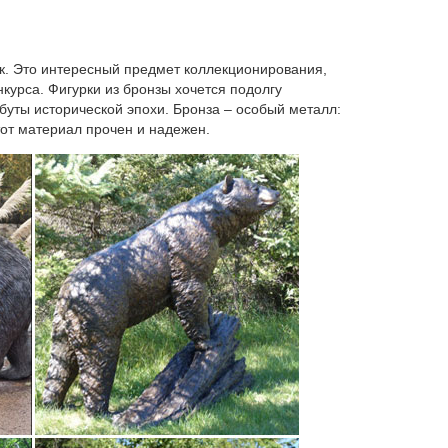
Статуэтка "Лошадка-пожарный". Керамика. Символ
ик. Это интересный предмет коллекционирования,
курса. Фигурки из бронзы хочется подолгу
ибуты исторической эпохи. Бронза – особый металл:
упающего года – собака. Поэтому, даря статуэтки,
тот материал прочен и надежен.
а собака символизирует благополучие, верность,
741.Пожарное оборудование 23. Производственная
 вложения По новизне По алфавиту По артикулу По
ейший производитель украшений из натурального
ок. 1 300. КУПИТЬ.