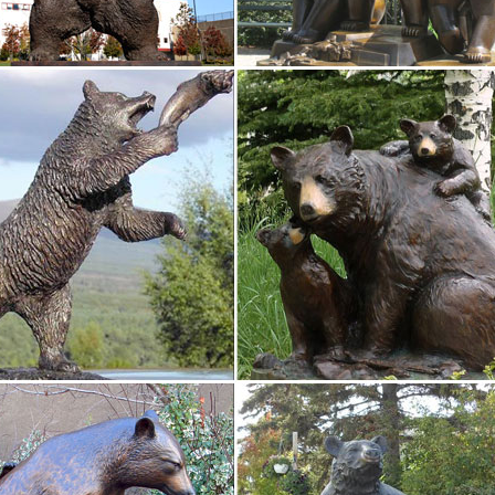
 статуэток СССР, цены на аукционе Соберу.ру
статуэтки СССР, цена на аукционе Соберу.ру – продажа статуэток
 фарфоровые изделия подверглись остракизму в качестве символа м
ки, фигурки собак из камня | Материал и расположение
л и расположение. Фигуры собак могут быть самыми разнообразны
ти собачка.Такие фигурки обычно очень веселые на вид и несут с
ку можно с уверенностью…
ки собак в интернет-магазине Для Тебя
 пожарному и сотруднику МЧС. Офис – подарки сотрудникам.Все до
веты.Статуэтка напольная с часами "Собака Сэр Уильям". E91621.
 к году собаки
 к году собаки, терьер, елочная игрушка, брелок, сувенир собачка к
 игрушка, брелок.Полное или частичное копирование материалов с 
енияСИМВОЛ ГОДА…
ки по профессиям