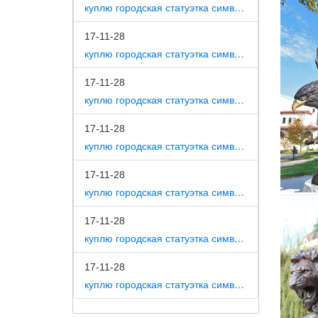
куплю городская статуэтка символ собака как вид изобразительного искусства
Книга: 
17-11-28
Цена 21
куплю городская статуэтка символ собака на постаменте
природн
Купить 
17-11-28
куплю городская статуэтка символ собака в романской скульптуре
Цена. о
деревян
17-11-28
Собаки 
куплю городская статуэтка символ собака в царском селе
Собаки 
17-11-28
года Со
куплю городская статуэтка символ собака в движении 7 класс
Собака 
17-11-28
Материа
куплю городская статуэтка символ собака в скульптуре древней греции
Собачки
17-11-28
сувенир
куплю городская статуэтка символ собака в школе искусств
Фигурка
морские