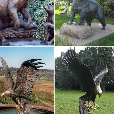
ки по профессиям. Цена: от до руб.Материал: мраморная крошка. Пр
ка ”Пожарный спасатель".
 декора статуэтка собаки Greyhound, цвет Серый…
л изготовления — природный минерал магнезит — позволил автору
ние.Вообще, статуэтки собак самых разных размеров у большинст
и.
собаку из полистоуна. Статуэтки собачек недорого оптом.
", выполненная из натуральных материалов, не затеряется среди п
ь улыбку на лице. Наши демократичные цены не оставят равнодуш
фигурки из керамики – Символ 2018 года Собаки…
 » НОВЫЙ ГОД 2018 » Фигурки керамика – Символ 2018.По умолча
о возрастанию) ЦенаВид: Список Сетка. Комплект фигурок "Собаки
и: 23…
ка собаки по китайской философии Фэн-шуй
мвол ассоциируется с материальными благами.Из чего выполнены с
ии — образец преданности и любви.Этот натуральный материал са