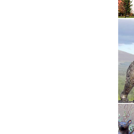
Каталог
Купить 
1917 г.
Статуэт
Материа
внешнос
статуэт
Статуэт
Подарок
2018. Ц
Сувенир
Сувенир
елочная
разреш
Статуэт