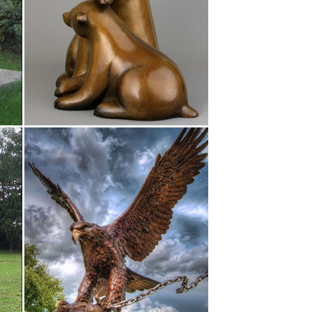
оизводство: Veronese.Купить. Артикул: RV- 42.
 подчеркнуть всю грацию животного, выразить его
ва народностей являются талисманом, символом
рочих предметов и всегда будет радовать и
ным никого.
нию Наименование (А -> Я) Наименование (Я -> А)
" №JY0708. Размер фигурки: 10×6х6 см. Размер
татуэтки, приносящие добро. Собака в китайской
м по себе излучает полезные импульсы, а умный