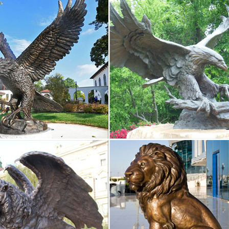
"Фигурки животных из природных материалов…"
9 руб. Отложить Мы сообщим вам о поступлении!Иллюстрации к кн
ых материалов.
Собаки Из дерева в интернет магазине на Ярмарке…
т $0 руб до $2085 руб. Только со скидкой. 1. Оплата. Материалы. д
ные фигурки. собака из дерева. вальдорфская игрушка.
из полистоуна символ 2018 года купить оптом в Москве…
из фарфора и керамики (18).Артикул: 599-795. 0 отзывов. Произво
бака полистоун семья (1750) на деньгах 144 шт/кор.
из яшмы – символ 2018 года | "Талисман Удачи" магазин…
л: яшма. Артикул: tu3188. Цена: 450.00руб.Какой символ 2018 года,
 из натурального камня или фарфоровая, или фигурка, сделанная
ы в виде животных и птиц, фигурки животных, фигурки…
 животного может отражать знак зодиака, символ года, аУ нас вы на
 животные, оленьФигурки животных могут быть в виде брелока, ста