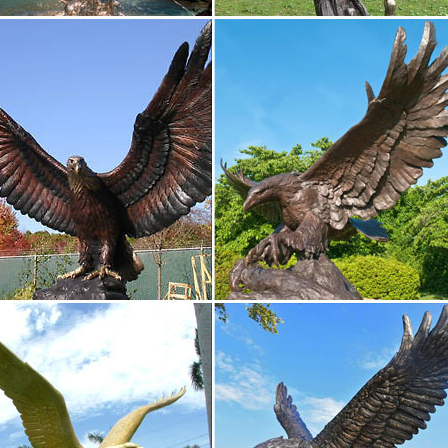
«верного…
 декора статуэтка собаки Magnesia – купить в Москве по…
л изготовления — природный минерал магнезит — позволил автору
ние.Вообще, статуэтки собак самых разных размеров у большинст
и.
ки профессий и хобби – купить в интернет-магазине Dommio
л: Полистоун.УвеличитьВ корзину Статуэтки профессий и хоббиRV
tford)1 955 руб.1 857 руб.УвеличитьВ корзину Статуэтки професси
i.Parastone)12 320 руб.11 704 руб.
ки | Символ года | Каталог
 декоративные Статуэтки ангелов Статуэтки животных Статуэтки л
териал веток: 100% PE литая хвоя (Premium) PE-резина, пластик (De
.