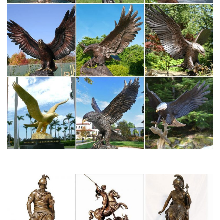
произведений искусства. Выставка мейсенского фарфора в
Царском Селе.
В Царском селе появились собственные сувениры
ЯрСказка Ярославль ЯрСказка- интернет-магазин подарков и
сувениров предлагает широкий выбор сувенирной продукции:
статуэткиЛетом этого года в музее-заповеднике «Царское
Село» состоялись два важных события: после реставрации
открылся для посетителей…
Собаки российской императорской семьи – Чтоб мы так жили!
В художественном собрании музея-заповедника "Царское
Село" есть одна интересная и необычная картина – это
работа И.-А Швабе "Любимцы императорской семьи" (или
другое название "Собаки") , написанная в 1867 году.
Екатерининский дворец. Агатовые комнаты. Агатовый
кабинет…
В XVIII веке символика, аллегории, так часто
использовавшиеся в декоративно-прикладном искусстве,