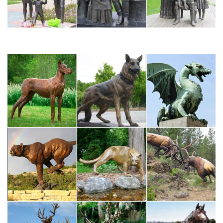
Царское Село | ВКонтакте
Проект "Ассоциации" в Царском Селе. "Игра в античность". 16
июня 2012 года в Екатерининском парке музея-заповедника
«Царское Село» прошло масштабное
театрализованноеСИМВОЛ ГОДА #museumbestiary Самое
простое у этой картины – ее название: "Собака на диване".
Рождественский вертеп: из истории возникновения символа…
Они изображали рождественскую сцену и были знаками,
символами Рождества. Порой вместо фигурок в верхнем ярусе
ставили икону праздника Рождества.Вертеп изо льда.
Екатерининский собор в Царском Селе.
Т. Мкртычев Национальный музей азиатских искусств Париж
Последним «непрофильным» разделом, дольше всего
«продержавшимся» в Национальном музее азиатских искусств
(музей Гиме), былПоверхность статуэток декорирована
зигзагами, полукружиями, дисками, в которых принято видеть
изображения символов природных стихий.