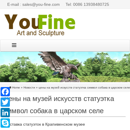
E-mail : sales@you-fine.com
Tel: 0086 13938480725
Home »
Новости
»
цены на музей искусств статуэтка символ собака в царском селе
Facebook
цены на музей искусств статуэтка
Twitter
символ собака в царском селе
LinkedIn
Skype
Выставка статуэток в Крапивенском музее