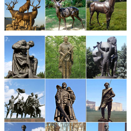
Воплощенные в металле. В Екатерининском парке проходит…
В Музее-Даче Пушкина прошла театрализованная экскурсия в
рамках проекта «Я живу в Царском Селе».Сзади уродливое
чудовище — дьявол, символ пороков. Рыцаря сопровождает
лишь один друг — его собака.
Игорь Зимин. Животные в императорской семье. Детский
мир…
В Петергофском дворце сохранилась фарфоровая статуэтка
Земиры. В описи, составленной в 1880-х гг., значилось:
«Петергоф.Пирамидка над могилой собаки повторяла облик
обелисков, созданных еще в 1840-х гг. архитектором
Менеласом в Царском Селе.
Музей-заповедник «Царское Село». Описание, виртуальный…
Царскосельский дворцово-парковый ансамбль – величайший
памятник мировой архитектуры и садово-паркового искусства
XVIII – начала XX вв.Постоянно действующая выставка
знакомит с мемориальными вещами Александра I… Музей-
заповедник «Царское Село».