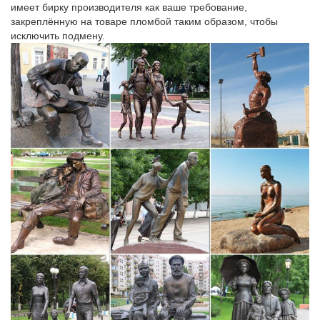
бабушки покупали в обычных магазинах.
имеет бирку производителя как ваше требование,
закреплённую на товаре пломбой таким образом, чтобы
Жетон "Белая Башня". Царское село. Музеи. Санкт-Петербург!
исключить подмену.
Все категории Коллекционирование Искусство и Антиквариат
Винтаж Мода и красота МузыкаПамятный жетон 28 мм из
серии "Музеи Санкт-Петербурга". Все мои монеты (жетоны)
100Цена: 150₽. Не пропустите, очень редкий знак Союз
работников просвещения(СРП), латунь…
Подарки прошлого и настоящего на выставке в Царском Селе
Изначально тэнгл – произведение искусства: эта мобильная
мини-скульптура Ричарда Завица, символизирующая
бесконечность.Неслучайно тэнгл был выбран в качестве
подарка «Клуба друзей музея-заповедника «Царское Село».
Статуэтки Собак. Бронзовая статуэтка собаки
Статуэтки Орел »» Статуэтка Утки Бронза по профессиям »
Спортсмены Шахматы и Нарды Бюсты Символы Года » 2018
Год СобакиКаждый найдет себе лучшего друга по вкусу и
цене. Купить фигурку собаки можно по приемлемой цене:
предложения начинаются с 4 600 руб.