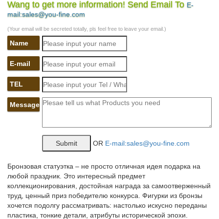
Wang to get more information! Send Email To
E-
Выставка статуэток в Крапивенском музее. c 31 марта по 3
mail:sales@you-fine.com
мая.Выставка «Собаки, кошки и все-все-все!» в Петербургском
музее кукол.Новогодние каникулы в Царском Селе. все.
(Your email will be secreted totally, pls feel free to leave your email.)
присылайте сообщения.
Name
Россия до 1917 г. в разделе Статуэтки и скульптуры.
E-mail
Все разделы Антиквариат и Искусство Фарфор, Фаянс,
Керамика Статуэтки и скульптуры3500.00 р. блиц-цена. Санкт-
TEL
Петербург, доставка: Россия и мир.Пасхальная скульптура
Девочка с цветком Карандашница Христос Воскресе фарфор
Message
бисквит Царская Россия.
Закупки музеев: новые правила | World of Art
OR
E-mail:sales@you-fine.com
А в Государственном музее изобразительных искусств
имНапример, Государственный музей-заповедник «Царское
Село», активно участвующий в небольших зарубежныхА в
Бронзовая статуэтка – не просто отличная идея подарка на
Государственный исторический музей поступила небольшая
любой праздник. Это интересный предмет
статуэтка каслинского литья…
коллекционирования, достойная награда за самоотверженный
труд, ценный приз победителю конкурса. Фигурки из бронзы
Музей «Царское село» вернул в Россию три икорницы из…
хочется подолгу рассматривать: настолько искусно переданы
пластика, тонкие детали, атрибуты исторической эпохи.
Посетители музея-заповедника «Царское село» смогут