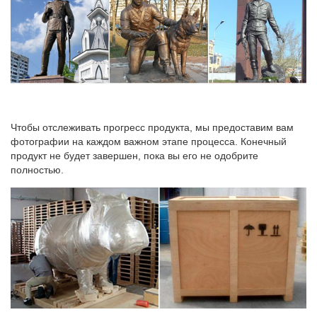
15 оригинальных музеев, где побывали немногие | Blog Fiesta
Спустя века музей оружия вновь открыли в Царском Селе под
крышей исторического павильона. Под сводами зала рыцарей
выставили более 400 единиц оружия и предметов искусства.
Чтобы отслеживать прогресс продукта, мы предоставим вам
фотографии на каждом важном этапе процесса. Конечный
продукт не будет завершен, пока вы его не одобрите
полностью.