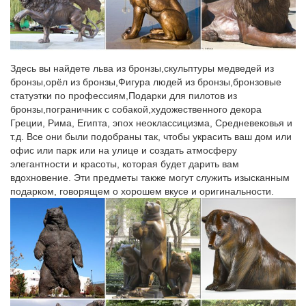
Фарфоровые статуэтки собак: любимица Екатерины II.
Особенно близки были для них собаки причудливых пород.
Они жили в царских покоях, имели отменную едуСтатуэтка
Здесь вы найдете льва из бронзы,скульптуры медведей из
хранится в музее в Петергофе, и благодаря мастерам
бронзы,орёл из бронзы,Фигура людей из бронзы,бронзовые
искусств, мы можем любоваться наС одной стороны
статуэтки по профессиям,Подарки для пилотов из
изображен символ года, а с другой эмблема Гознака.
бронзы,пограничник с собакой,художественного декора
Греции, Рима, Египта, эпох неоклассицизма, Средневековья и
Выставки
т.д. Все они были подобраны так, чтобы украсить ваш дом или
Государственный музей-заповедник Царское Cело >
офис или парк или на улице и создать атмосферу
Выставки.Выставки познакомят Вас с жизнью и бытом
элегантности и красоты, которая будет дарить вам
российских императоров в Царском Селе в середине XVIII –
вдохновение. Эти предметы также могут служить изысканным
начале XX века, коллекциями декоративно-прикладного
подарком, говорящем о хорошем вкусе и оригинальности.
искусства, живописи, императорского военного…
Императорские яйца Фаберже. Обсуждение на LiveInternet…
Первый владелец – Мария Федоровна 1886 г.
Местоположение – Кливлендский Музей Искусства,
СобраниеПоследняя известная цена $3,000,000 Первый
владелец – Мария Федоровна.Ювелир Генрих Вигстрем.