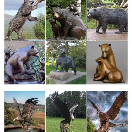
Сюрприз — модель Александровского дворца в Царском селе.
Музей-заповедник «Царское Село» приобрел восемь кукол
из…
ГМЗ "Царское Село"/ Tsarskoye Selo State Museum – Главная
СИМВОЛ ГОДА. Самое простое у этой картины – ее название:
"Собака на диване". А собака, по легенде, принадлежала
Екатерине II, и подарил ееМУЗЕЙ НОЧЬ #ЕкатерининскийПарк
#АлександровскийПарк Фото: ГМЗ "Царское Село", автор –
Руслан Шамуков.
Каталог статуэток СССР, цены на аукционе Соберу.ру
Купить статуэтки СССР, цена на аукционе Соберу.ру – продажа
статуэток времен СССР: стоимость, фото.После революции
1917 г. фарфоровые изделия подверглись остракизму в
качестве символа мещанства, дурного вкуса и буржуазного
прошлого.
Выставка мейсенского фарфора в Царском Селе
В Царском Селе открыта выставка «Мейсен — Царскому
Селу.Художники и цены. Творческие объединения.Выставки