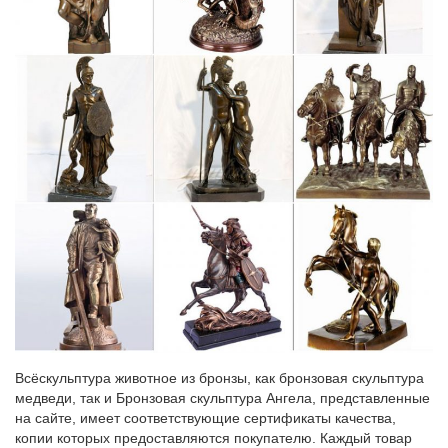
имели конкретное идейное содержание.Август 2012 года. В
историческую коллекцию Государственного музея-
заповедника «Царское Село» спустя восемь десятилетий…
Сливочник Гербовая Осень в Царском селе арт. 80.75864.00.1
Гербовая. Автор формы. по музейному образцу. Вид рисунка.
Осень в Царском селе.Столовые сервизы (12). Чайные
сервизы (79). Скульптура, статуэтки (338). Анималистическая
(196).
Купить фарфоровую статуэтку собаки – цена | Стиль-Ампир
Еще с царских времен фарфоровые собачки были
любимцами коллекционеров.Статуэтка собаки – символ
гармонии! Испокон веков считается, что собака – символ
честности, доверия, дружбы.
Антикварный салон «СОВ-АРТ» — антиквариат, живопись…
В Царском Селе в 1909-1912гг. по проекту архитектора
Всёскульптура животное из бронзы, как бронзовая скульптура
В.А.Покровского (при участии В.Н.Максимова)
медведи, так и Бронзовая скульптура Ангела, представленные
был№9949Скульптура "Собака".Ведь сегодня стали
на сайте, имеет соответствующие сертификаты качества,
антикварным фарфором статуэтки СССР, которые наши
копии которых предоставляются покупателю. Каждый товар