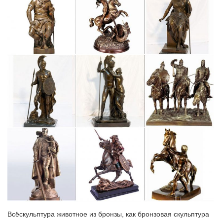
вечного веселья и радости.
Каталог Статуэтки интернет-магазина Stratoshop.ru
Карты и атласы автодорог – Бизнес – Детская литература –
Искусство.Цена. Статуэтки. Сортировать поВид. Фигурка
‘Щенок Лабрадор’. Высота фигурки: 10×7,5 см. Материал:
искусственный мех, пенопласт..Новогодний символ ‘Собака.
Копилка’, Е96478.
фигурки собак из бронзы различных пород, овчарки
бронзовые…
Код товара: 2118_GE. Фигурка собаки символизирует собой
верность, преданность, благополучие.Статуэтка собачки из
бронзы, Художественное бронзовое литье, Материал: Бронза,
Покрытие – эмаль, лак, Вид: Интерьерная, настольная,
каминная, подарочная, арт.
Статуэтки – символ 2018 года – Собака – покупайте в Москве
по…
Приобрести товары из раздела Статуэтки – символ 2018 года
Всёскульптура животное из бронзы, как бронзовая скульптура
– Собака, по низкой | оптовой цене можно в нашем интернет –