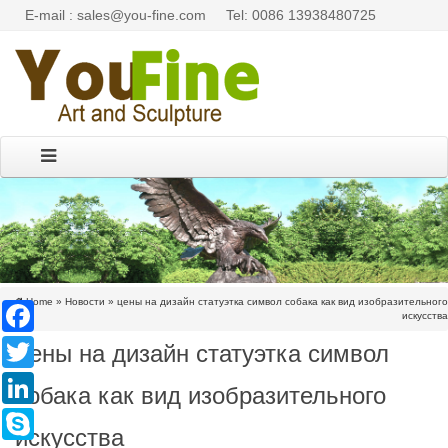
E-mail : sales@you-fine.com
Tel: 0086 13938480725
Home »
Новости
»
цены на дизайн статуэтка символ собака как вид изобразительного
Facebook
искусства
цены на дизайн статуэтка символ
Twitter
LinkedIn
собака как вид изобразительного
Skype
искусства