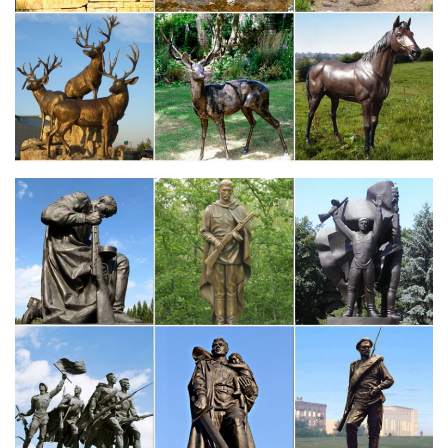
Статуэтки собак цены от 78.00 руб. Статуэтки собак купить…
Статуэтки собак, более 1212 моделей в каталоге. Статуэтки
собак в Москве с быстрой доставкой по России, фото,
характеристики товара.Фигурка декоративная Собака, H7.5 см,
4 в. (без инд.упаковки).
Фигурки Собак 2018.Магазин Смешных… | 50podarkov.ru
Фигурки Собак 2018.Магазин денежных собак.Сьтатуэтки
собак.Купить статуэтку собаки де20шево 18 в
Москве.Собачки(светло-желтые,денежные,фигурки,мягкие как
игрушки,VIP-статуэтки,)-Подарки-Собаки 2018 года-Москве.
Скульптура, статуэтки | Каталог
Коллекция включает в себя фигурки домашних и диких
животных, различных пород собак и видов птиц, экзотических
зверей, обитающих в Заполярье и в знойнойСкульптура,
статуэтки. Подбор изделия по параметрам. Цена в интернет-
магазине. от: до
Виды скульптуры. Скульптура как вид изобразительного…