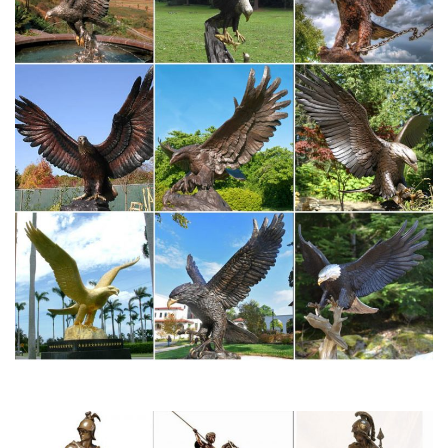
Редкие фарфоровые статуэтки СССР (фото)
Фарфоровые статуэтки времен СССР пользуются особой
популярностью у ценителейОсобое место в изобразительном
искусстве играли народные мотивы, сюжеты из сказок.Клеймо
фарфоровых заводов СССР: описание, история и виды Антон
Савчук.
Новые штофы-статуэтки: собака – символ 2018 года.
Цена: 9 332 руб. Купить Купить в один клик. Новые штофы-
статуэтки: собака – символ 2018 года.В разделе «Год собаки
2018» Вы сможете найти новинки от Лефортовского
фарфорового завода – штофы в виде собачек различных
пород.
Дорогие и редкие фарфоровые статуэтки… – Советский
фарфор
Сказка. Народные мотивы. Дикие животные. Коты и собаки.
Птицы. Лошади.Само название указывает нам место, где был
зарожден этот удивительный жанр танцевального
искусства.Краткое описание: Клоун – статуэтка, как символ