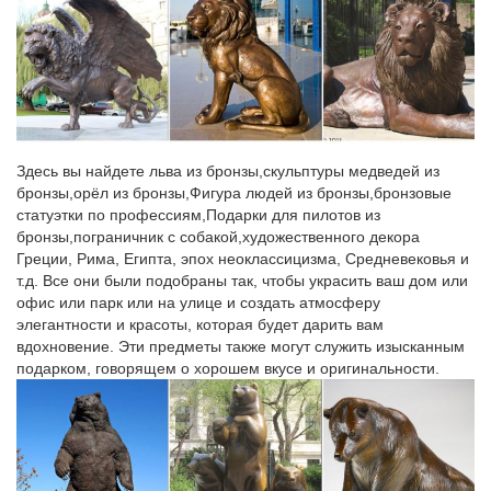
благодатный период для всех знаков, без исключения.
Фарфоровые статуэтки собак – Магазин редкостей Старивина
Собака – символ ответственности и дружелюбия! Считается,
что собака привнесет в этот год уравновешенность,
внутренний покой и порядок. Старинная фарфоровая
статуэтка собаки станет отличным талисманом и подарком к
Новому Году для ваших родных, близких и коллег.
Здесь вы найдете льва из бронзы,скульптуры медведей из
бронзы,орёл из бронзы,Фигура людей из бронзы,бронзовые
Статуэтки – символ года 2018 СОБАКА купить в Москва
статуэтки по профессиям,Подарки для пилотов из
бронзы,пограничник с собакой,художественного декора
КУПИТЬ. Код товара: 100-469. *Статуэтка фарфоровая
Греции, Рима, Египта, эпох неоклассицизма, Средневековья и
СОБАКА серия Цветок.*Фигурка декоративная Собака 7 см, 6
т.д. Все они были подобраны так, чтобы украсить ваш дом или
видов.
офис или парк или на улице и создать атмосферу
элегантности и красоты, которая будет дарить вам
Статуэтки в интерьере: правила выбора и размещения
вдохновение. Эти предметы также могут служить изысканным
В интерьере модерн хорошо будут смотреться модные
подарком, говорящем о хорошем вкусе и оригинальности.
сегодня статуэтки в виде велосипеда, авто, влюбленных, что
выполнены из темнойУ каждого народа есть свои символы-
обереги, но можно выделить несколько статуэток, которые во
всем мире имеют одно значение.