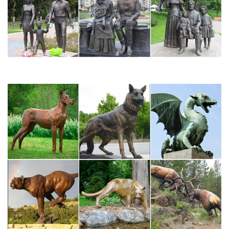
Статуэтки для интерьера: декоративные… | Obustroeno.Com
Статуэтки для интерьера как завершающий штрих дизайна.
Содержание.приятный внешний вид; экологичность;
приемлемая ценаСтатуэтка в виде аиста символизирует
материнское счастье, поэтому в доме с таким элементом
декора обязательно будет слышен детский лепет.
Фигурки, статуэтки собак
Символ 2018 года – собака. Архив новостей. –> Фигурки,
статуэтки собак. Смешные, шустрые, умные, популярные и не
очень, но всегда преданные собаки всегда сопровождали
человека.Точно передана собака великолепного вида со
спокойным достоинством.
Значение статуэток животных фен-шуй в квартире + фото
Интерьер и дизайн.Согласно этому учению некоторые
символы способны повлиять не только на восприятие
человека, но и помочь ему достигнуть желаемых целей в
жизни.Статуэтка в виде слона принесёт обитателям дома
мудрость и подарит нескончаемый поток…