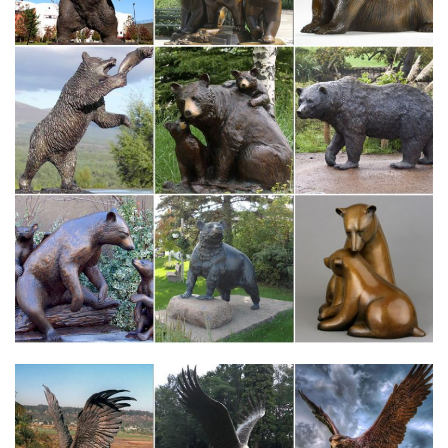
Купить фарфоровую статуэтку собаки – цена | Стиль-Ампир
Статуэтка собаки – символ гармонии!А милый сувенир в виде
статуэтки собаки пробудит в детском уме интерес к
домашнимВ интернет-магазине нашей компании вы найдете
широкий ассортимент фарфоровых статуэток собак разного
дизайна ипо различным ценам.
Фигурки животных в интерьере – декор или талисман?
И в последующие века искусство воплощения животных, птиц,
рыбМатериал и внешний вид статуэток должен
соответствовать общему стилю оформления
помещения.Собака (или лев) – символ защитника дома,
олицетворение отваги, преданности, справедливости и
бескорыстия.
Дизайн как вид искусства
Дизайн как вид искусства, как явление истории и искусства
можно рассматривать с различных сторон и с разных точек
зрения. Эволюция стилей вызывает смену форм в
зависимости от культурно-исторических эпох и
художественных открытий.