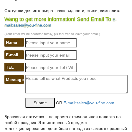
Статуэтки для интерьера: разновидности, стили, символика…
Wang to get more information! Send Email To
E-
Ну а статуэтки анималистического жанра изображают
mail:sales@you-fine.com
животных, которые, однако, тоже могут быть и символом, и
аллегорией.Скульптура потому и самый древний вид
(Your email will be secreted totally, pls feel free to leave your email.)
изобразительного искусства, что не требует определенного
Name
сырья.
Статуэтки: определение термина – Qtti.ru
E-mail
Статуэтки, как вид изобразительного искусства, произведения
TEL
которого имеют объёмную форму и выполняются из твёрдых
или пластических материалов, имеют большую
Message
художественную и историческую ценность в эстетическом
воспитании человека.
Поиск «фарфоровые статуэтки собаки» на интернет-
OR
E-mail:sales@you-fine.com
аукционе…
Антиквариат и Искусство → Фарфор, Фаянс, Керамика →
Бронзовая статуэтка – не просто отличная идея подарка на
Статуэтки и скульптуры 48638.фарфоровая статуэтка
любой праздник. Это интересный предмет
фарфоровые статуэтки собака коллекционное фигурка
коллекционирования, достойная награда за самоотверженный