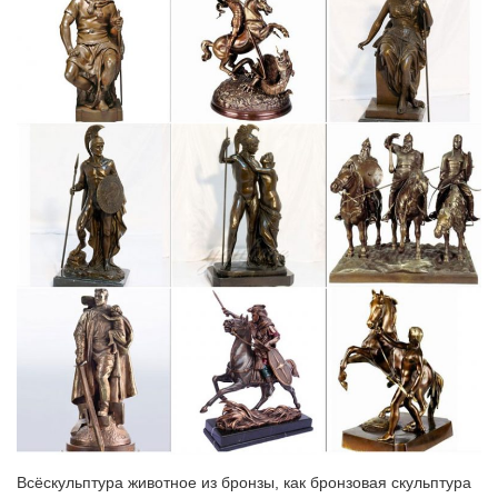
Приобрести товары из раздела Статуэтки – символ 2018 года
– Собака, по низкой | оптовой цене можно в нашем интернет –
магазине Фабрика Желаний. Широкий ассортимент.
Фигурки, статуэтки собак
Морская, речная тематика. Майолика ярославская.
Камнерезное искусство Урала, фигурки из камня.Символ 2018
года – собака. Архив новостей. –> Фигурки, статуэтки собак.
Смешные, шустрые, умные, популярные и не очень, но всегда
преданные собаки всегда…
Окимоно – высокое искусство резьбы, Япония – Чтоб мы так
жили!
Окимоно́ (яп. 置き物, 置物, букв. «вещь для того чтобы ставить
[на обозрение]»; «резная фигурка») — произведение
японского декоративно-прикладного искусства,
статуэткаИнформация об этом журнале. Цена размещения
200 жетонов. Социальный капитал 33.
Магазин сувенирных статуэток с гравировкой на заказ
Всёскульптура животное из бронзы, как бронзовая скульптура
Цены на СтатуэткиСтатуэтка Ника считается символом