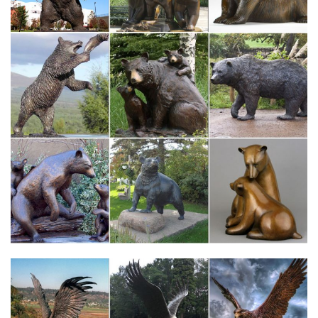
Имя Начало Окончание Цена +доставка Ставки. Бронза –
фарфор, СТАТУЭТКА, СОБАКА, СОБАКИ.Символ
года.Подписаться на новые лоты в разделе Антиквариат и
Искусство, по запросу «статуэтка бронза», с меткой.
Скульптура малых форм – статуэтки – Презентация 181206-14
Скульптура малых форм – статуэтки. Слайд 14 из презентации
«Виды изобразительного искусства». Размеры: 720 х 540
пикселей, формат: .jpg.Пластическое изобразительное
искусство. Виды пластических искусств.
Статуэтки собак из бронзы. Товары и услуги компании
"Галерея…"
Статуэтки собак из бронзы. по порядку по росту цены по
снижению цены по новизне. в виде галереив виде списка. НГ9.
Фигурка Чау-чау. 300 руб. В наличии. Купить. Перезвоните
мнеОставьте свой номер телефона и представитель компании
свяжется с вами.
Купить художественное литье статуэтки в России — «ПСП»
Личности МВД Министерство обороны Мифы и сказки МЧС