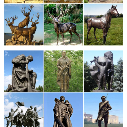
Изготовление статуэток на заказ, купить авторские…
Цена.Для разработки дизайна мы используем наш каталог
статуэток стандартных форм или создаем эксклюзивный
эскизВ любом случае, наши профессиональные художники и
мастера разработают для вас безупречный образец
стекольного искусства, который будет напоминать…
Музыкальные статуэтки в интернет-магазине Для Тебя
Блюда и формы для запекания.Все до 300 рублей. Цена
товара. от руб.Собака – символ 2018. Цветы.Музыкальная
статуэтка "Ангел и лев".
Статуэтки из фарфора NAO -Профессии и искусство – цена…
Цена: 6 900 руб. Купить Купить в один клик. Набор для чая
"собака", на две персоны: 2 чашки с подстаканниками, 2
блюдца, две чайных ложк.Цена: 22 218 руб. Статуэтка из
фарфора NAO "Искусство танца" Испания, арт.
Скульптуры и статуэтки – купить в интернет-магазине с
доставкой.