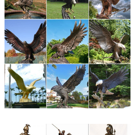
Новый год 2018 Профессии Религия Силовые ведомства
Символ Нового года Спорт ФСБ и Граница ФСИН.Купить.
Статуэтка Школьный звонок 7.1.160.
НПО ОСТИ Наградные статуэтки и фигуры на постаментах…
Боевые искусства.Фигурки Статуэтки без постамента. Станки
для изготовления значков. Лучшая цена.спорт Регби Символы
победы Собаководство Спортивная рыбалка Стрельба Танцы
Творческие конкурсы Теннис Фигурное катание Футбол Хоккей
Шахматы Школа, ВУЗ.
Подробно Искусства – Купить Подробно Искусства недорого
из…
Смотреть подробно искусства Цена Тенденция на
Aliexpress.com.Высокое Качество Собака живопись на холсте
Деталь Йоркширский Терьер от Евгении Graff (мадам Пол) by
Клод Моне Ручная роспись.Палитры. Статуэтки и Миниатюры.
Больше.
Статуэтки – символ 2018 года – Собака – покупайте в Москве
по…