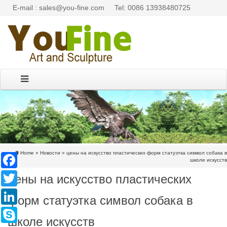
E-mail : sales@you-fine.com
Tel: 0086 13938480725
Home »
Новости
»
цены на искусство пластических форм статуэтка символ собака в
Facebook
школе искусств
цены на искусство пластических
Twitter
LinkedIn
форм статуэтка символ собака в
Skype
школе искусств