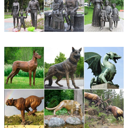
рублей!
Список материалов для занятий в художественной школе
Светильники. Статуэтки и фигурки. Часы. Банные
принадлежности.Маскарадные костюмы и украшения. Символ
2018 года Собака. Аксессуары для праздника.Вышивание.
Вязание. Декоративно-прикладное искусство. Дизайн дома.
Фарфоровые фигурки ЛФЗ, купить статуэтки ЛФЗ со
скидками…
Свяжитесь с нами, и мы предложим вам уникальные
произведения искусства.Узнать цену. Советская статуэтка
«Первый раз в школу», скульптор Столбова Г. С., фарфор
ЛФЗ.Фарфоровая статуэтка «Собака породы лайка», ЛФЗ,
скульптор Драчинская В. С.
Скульптура как вид изобразительного искусства – PDF
Муниципальное бюджетное учреждение дополнительного
образования «Детская художественная школа» города
Рубцовска Виды изобразительного искусства Живопись как вид
изобразительного искусства Презентация к.