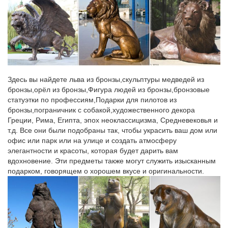
а также изображения известных личностей.
Статуэтки – символ года 2018 СОБАКА купить в Москва
*Статуэтка Собака со щенками на золотых монетах.КУПИТЬ.
Код товара: 100-469. *Статуэтка фарфоровая СОБАКА серия
Цветок.
Здесь вы найдете льва из бронзы,скульптуры медведей из
Каталог Статуэтки интернет-магазина Stratoshop.ru
бронзы,орёл из бронзы,Фигура людей из бронзы,бронзовые
Карты и атласы автодорог – Бизнес – Детская литература –
статуэтки по профессиям,Подарки для пилотов из
Искусство.Цена. Статуэтки. Сортировать поНовогодний символ
бронзы,пограничник с собакой,художественного декора
‘Собака’, Е96459.
Греции, Рима, Египта, эпох неоклассицизма, Средневековья и
т.д. Все они были подобраны так, чтобы украсить ваш дом или
Статуэтки Собак. Бронзовая статуэтка собаки
офис или парк или на улице и создать атмосферу
элегантности и красоты, которая будет дарить вам
Статуэтки Орел »» Статуэтка Утки Бронза по профессиям »
вдохновение. Эти предметы также могут служить изысканным
Спортсмены Шахматы и Нарды Бюсты Символы Года » 2018
подарком, говорящем о хорошем вкусе и оригинальности.
Год СобакиКаждый найдет себе лучшего друга по вкусу и
цене. Купить фигурку собаки можно по приемлемой цене:
предложения начинаются с 4 600 руб.
Поиск «статуэтка бронза» в разделе Антиквариат и Искусство.