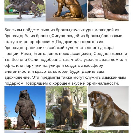
КУПИТЬ. Код товара: AE-107938.КУПИТЬ. Код товара: 156-
950. *Фигурка СОБАКА НА САНЯХ.
купить Постаменты к фигуркам
Здесь вы найдете льва из бронзы,скульптуры медведей из
Купить Постаменты к фигуркам оптом, низкие цены. Отправка
бронзы,орёл из бронзы,Фигура людей из бронзы,бронзовые
в регионы. ""Восточная сказка" ", +7 (928) 285-87-87 только по
статуэтки по профессиям,Подарки для пилотов из
вопросам опта.Символ 2018 года собака. Сувениры с
бронзы,пограничник с собакой,художественного декора
городами и логотипами оптом. Кружки и пивные бокалы с
Греции, Рима, Египта, эпох неоклассицизма, Средневековья и
надписью.
т.д. Все они были подобраны так, чтобы украсить ваш дом или
офис или парк или на улице и создать атмосферу
Сувениры в виде статуэтки собаки в интернет-магазине…
элегантности и красоты, которая будет дарить вам
Эксклюзивные подарки » Статуэтки Собак – Символ 2018.
вдохновение. Эти предметы также могут служить изысканным
Сувенирные статуэтки собак. Статуэтка Большой Йоркшир арт.
подарком, говорящем о хорошем вкусе и оригинальности.
240N. Цена: 10 950 руб. Купить.
Вода и Ветер – Статьи – Символы: животные фэн-шуй
Во-первых, это традиционные классические китайские
талисманы.В некоторых источниках пишут, что жабу лучше не
ставить прямо на пол, а поместить на небольшой
постамент.Что касается статуэток, то лучше всего покупать