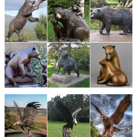
статуэтку карпа или арованы.
Статуэтки фен-шуй. Фэн-шуй символы богатства..
Обсуждение…
Статуэтку Дракона рекомендуется ставить на Восток, лучше,
если фигурка будет стоять на постаментеЩенок –
символизирует обновление, энергии, радости и роста.
Статуэтку собаки можно расположить в офисе на рабочем
столе, как символ удачи в карьере, бизнесе.
Фигурки собаки – символ года 2018 оптом
Главная/Символ 2018 года – собака/Фигурки собаки.Размеры:
8 x 13 см, В коробке: 48 шт, Материалы: фарфор.
Авторизуйтесь, чтобы купить. Этот товар не может быть
добавлен в корзину, так как Вы не авторизованы.
XINTOU Хрусталя Собака Статуэтки Фэн шуй китайский знак…
XINTOU Хрусталя Собака Статуэтки Фэн-шуй китайский знак
зодиака миниатюрных животных статуи Для Домашнего
Свадьба террариумов Декор.Тема: Животное. Материал:
Кристалл. Производитель: XINTOU. Стиль: Традиционный