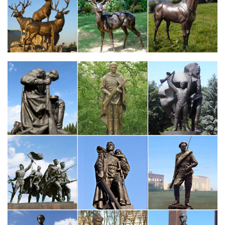
центре стола уместна статуэтка Собачки из натурального
камня или фарфоровая, или фигурка, сделанная…
Фигурки, статуэтки собак | Хиты продаж
Интернет-магазин русских сувениров с низкими ценами. У нас
можно купить Матрешки, оловянные солдатики, шкатулки
Палех, Федоскино.Павловопосадские платки, фарфор ЛФЗ,
Жостово, Береста, Фигурки, статуэтки собак.
Фигурки и статуэтки – купить в интернет-магазине Dommio
Купить фигурки и статуэтки по хорошей цене в интернет-
магазине Dommio. У нас большой выбор фигурок и статуэток с
доставкой по России!Пароль должен быть не менее 6
символов длиной. *Поля, обязательные для заполнения.
Купить фигурки Собак – символ 2018 года
Прочее. −30%. Статуэтка "Собачка на монетах".850 руб.
Купить. Артикул: 17665. Фигурка Собаки "Верный друг".