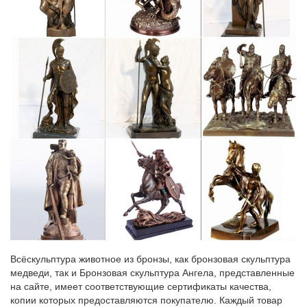
Мастеров…
Статуэтка бронзовая символ нового года собака
порода.Бронзовая статуэтка Балерина на мраморном
постаменте. Антиквариат.
Символ 2018 года фарфоровые статуэтки Собаки, щенки
Отправка в любую точку РФ. Символ 2018 года фарфоровые
статуэтки Собаки, щенки.Добейтесь своих целей – купите
символ наступающего года, собаку и да будем с Вами удача!
Бронзовая статуэтка "Собака" (в ассортименте), арт. 24500…
Животные от магазина сувениров www.RusVelikaia.ru:
Бронзовая статуэтка "Собака" (в ассортименте),
арт.Традиционные детские подарки. Шкатулки.Скульптура
выполнена из бронзы и установлена на своеобразный
постамент из камня обсидиана.
Статуэтки
Всёскульптура животное из бронзы, как бронзовая скульптура
медведи, так и Бронзовая скульптура Ангела, представленные
В основе коллекции фигурки животных в старинных костюмах.
на сайте, имеет соответствующие сертификаты качества,
Здесь Вы купите статуэтку собаки сэра, фигурку лягушки
копии которых предоставляются покупателю. Каждый товар
..Постамент из дерева. Размер сувенира: 10х8х22 см.