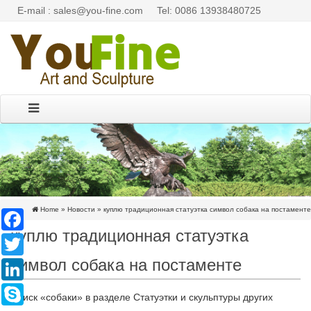
E-mail : sales@you-fine.com
Tel: 0086 13938480725
Home »
Новости
»
куплю традиционная статуэтка символ собака на постаменте
Facebook
куплю традиционная статуэтка
Twitter
символ собака на постаменте
LinkedIn
Skype
Поиск «собаки» в разделе Статуэтки и скульптуры других