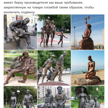
имеет бирку производителя как ваше требование,
Статуэтка «Символ газа» станет превосходным наградным
закреплённую на товаре пломбой таким образом, чтобы
подарком работникам…
исключить подмену.
символ года Собака статуэтки | Каталог
символ года Собака статуэтки. Показывать по: 9 18 27.Фигурка
"Собака" 4. китай. 439 руб. Купить. Фигурка "Собака" 3.
Традиционная японская керамическая фигурка-колокольчик…
Корма для кошек и собак. Наполнители.Традиционная
японская керамическая фигурка-колокольчик "Собачка" –
символ 2018 года.
Статуэтки собак в интернет-магазине Для Тебя
Собака – символ 2018. Цветы. да.Статуэтка напольная с
часами "Собака Сэр Джон". E91620.
Скульптуры и статуэтки символ 2018 года Собака
Главная » Собака символ 2018 года » Скульптуры и
статуэтки.Успейте купить символ нового 2018 года! Фигурки
собак по низкой цене! Срочная доставка по России! Доставим