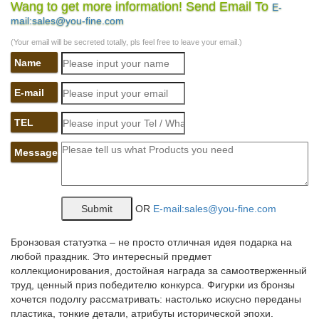
стран.
Wang to get more information! Send Email To
E-
mail:sales@you-fine.com
Скульптура "Собака Фу" на постаменте.Подписаться на новые
лоты в разделе Статуэтки и скульптуры других стран, по
(Your email will be secreted totally, pls feel free to leave your email.)
запросу «собаки». Регистрация не требуется.
Name
Фигурка Собаки – символ 2018 года | В нашем…
E-mail
CMS-60/20 Статуэтка "Собака с букетом" (Pavone).шт. Купить.
Быстрый просмотр.Пройдет всего несколько лет, как символ
TEL
года Собака примет бразды правления, чтобы ознаменовать
своим приходом самый благодатный период для всех знаков,
Message
без исключения.
Статуэтки – символ 2018 года – Собака – покупайте в Москве
по…
OR
E-mail:sales@you-fine.com
Приобрести товары из раздела Статуэтки – символ 2018 года
– Собака, по низкой | оптовой цене можно в нашем интернет –
Бронзовая статуэтка – не просто отличная идея подарка на
магазине Фабрика Желаний. Широкий ассортимент.
любой праздник. Это интересный предмет
коллекционирования, достойная награда за самоотверженный
Год собаки фарфор и керамика Pavone
труд, ценный приз победителю конкурса. Фигурки из бронзы
хочется подолгу рассматривать: настолько искусно переданы
Символ года из фарфора. Фарфоровые фигурки. →. Год
пластика, тонкие детали, атрибуты исторической эпохи.
собаки.Список. Сетка. CMS-60/20 Статуэтка "Собака с