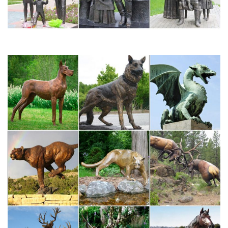
Ваш заказ за 2 дня всего за 450 рублей!
Статуэтки из бронзы. Бронзовые эксклюзивные статуэтки…
Статуэтки Орел »» Статуэтка Утки Бронза по профессиям »
Спортсмены Шахматы и Нарды Бюсты Символы Года » 2018
Год Собаки Новинки Печати Сувениры Златоуст Бронзовые
КолокольчикиБронзовый бюст Александр II на постаменте. 8
000.00 руб. (шт.) Купить.
Купить символ 2018 года – Собака
Фигурки символа года бывают абсолютно разнообразными: от
небольших брелоков на ключи до статуэток внушительных
размеров. Конечно же, какой именно символ года собака стоит
купить зависит в большей степени от Ваших предпочтений или
желаний получателя презента…
Собачка – колокольчик – символ 2018 года | "Талисман
Удачи…"
Собака символизирует защиту, бдительность в делах и
верность. 2018 год – это лучшее время для реализации
больших замыслов.Какой символ 2018 года, такой и оберег. В