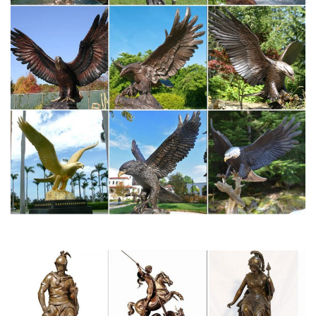
китайский.
статуэтки собак – Коллекционирование монет, марок,
значков…
Фарфоровые статуэтки собака. 2 000 руб. Скупка
антиквариата, продажа антиквариата.Статуэтка "Собака"
символ года 2018. 10 000 руб.
Купить символ 2018 года собака: статуэтки, куклы и игрушки
Статуэтка «Две собаки на монетах. Символы 2018».Символом
Нового 2018 года является Собака. Собака издавна
символизировала верность, преданность и дружбу.
Фарфоровая статуэтка собаки Борзая на пьедестале.
Собака – символ ответственности и дружелюбия! Считается,
что собака привнесет в этот год уравновешенность,
внутренний покой и порядок.Главная » Каталог товаров »
Фарфоровые статуэтки » Статуэтки собак » Борзая на
пьедестале, Katzhutte, Германия, нач.
Бронзовые статуэтки ручной работы купить на Ярмарке