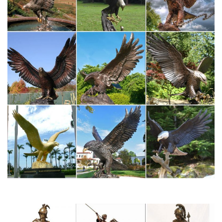
заслуженно считают настоящими произведениями искусства.
Опытные скульпторы, создававшие шедевры в старые,
ушедшие времена, смогли…
Декоративная скульптура [1990 Соколов Г.И. – Искусство…]
Наиболее интересные образцы храмовой скульптуры этрусков
приходятся на время расцветаРазвитие пластических форм
этрусских антефиксов идет от обобщенных к
болееТерракотовых статуэток, подобных широко
распространенным в Греции, в VI веке до н. э. в…
10 самых дорогих скульптур в мире
Скульптура – это тип трехмерного изобразительного
искусства, возникший в Древней Греции в классический
период.Кикладическая статуэтка. Идол считается самой
важной скульптурой из Киклад, которая когда-либо попадала
на аукцион.
Статуэтки богов в интернет-магазине Для Тебя
Блюда и формы для запекания.Галерея символов. Собака –