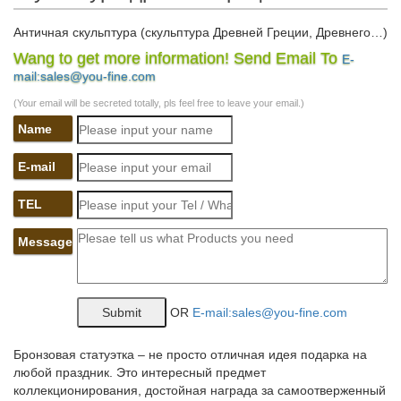
Античная скульптура (скульптура Древней Греции, Древнего…)
Wang to get more information! Send Email To
E-
Купить. Статуэтка из танагры «Идущая». декоративная
mail:sales@you-fine.com
скульптура, реплика Древняя Греция Эллинистический период
Оригинал: терракота Выс.
(Your email will be secreted totally, pls feel free to leave your email.)
Name
Древнегреческие скульптуры. Самые знаменитые
скульптуры…
E-mail
Древнегреческие скульптуры. Планируя путешествие в
Грецию, многие люди интересуются не только комфортными
TEL
отелями, но и увлекательной историей этой древней страны,
неотъемлемую часть которой составляют объекты искусства.
Message
greek sculpture in Art | eBay
12" бронза искусство скульптура древней греческой
OR
E-mail:sales@you-fine.com
мифологии мужчина Посейдон ста…12 греческий Квартет
колонна пьедестал столб статуэтка алебастр скульптура
сваде…Арт-деко скульптура современного искусства бронза
Бронзовая статуэтка – не просто отличная идея подарка на
"греческие символы" статуя бро…
любой праздник. Это интересный предмет
коллекционирования, достойная награда за самоотверженный
Статуэтки истории Древней Греции — Купить