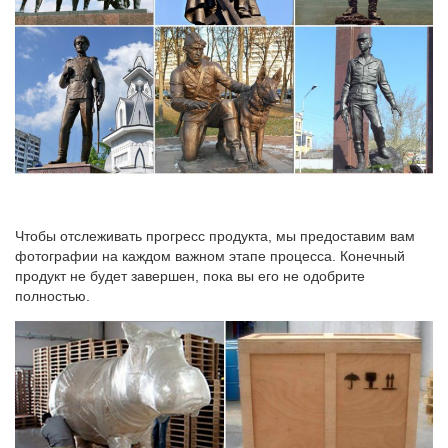
сухости или геометрических форм; это творение мастера,
владеющего законами логики и чувством пластической
формы.
Скульптура Древней Греции: обзор и фото – Grekomania
Скульптура Древней Греции. Античная Греция внесла
значительный вклад в развитие мировой культуры.Статуэтки,
создаваемые из терракоты, слоновой кости или бронзы,
изображали богов и известных героев.
Скульптура Древней Греции классического периода
Чтобы отслеживать прогресс продукта, мы предоставим вам
Скульптуры, композиции, статуэтки.Развитие скульптуры
фотографии на каждом важном этапе процесса. Конечный
Древней Греции в этом периоде связано с именами таких
продукт не будет завершен, пока вы его не одобрите
знаменитых мастеров, как Мирон, Поликлен и Фидий.Он был
полностью.
мастером бронзовой скульптуры и прекрасным теоретиком
искусства.