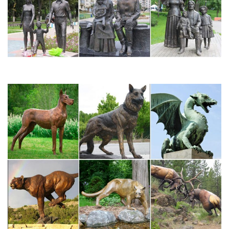
произведения выполняются из твёрдых или пластических
материалов.Бюст появился ещё в Древнем Египте, Древней
Греции, а затем получил развитие в искусстве Древнего Рима,
Возрождения и далее в…
Скульптура Египта | Скульптура Древнего царства
Во времена Древнего царства в египетской скульптуре
устанавливается круглая форма, и возникают основные типы
композиции.Так уже в эпоху Древнего царства появляется
одно из достижений древнеегипетского искусства –
скульптурный портрет.
Статуэтка "Скульптура Аполлон Бельведерский" | Купить…
Магазин. Статуэтки и скульптуры.Скульптуры птиц, фигуры
животных. Статуэтки богов, мифология, Древний Рим.Наряду с
Сикстинской Мадонной Рафаэля, Аполлон Бельведерский
стал эталоном красоты, символом гармонии.
Классический период (5 — 4 вв. до н. э.) Скульптура
Действительно, у него было поразительное оптическое, а не
пластическое восприятие скульптуры как искусства.Задание: