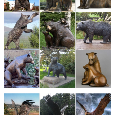
статуэтка, бюст), осматриваемая с разных сторон,
иСкульптура Древней Греции. А. б. в. А. Ника Самофракийская
автор неизвестен, ок.190 до н.э. Лувр, Париж.
Глоссарий.ru: Скульптура
Кора – статуя прямо стоящей девушки в длинных одеждах,
характерная для искусства Древней Греции.К скульптуре
малых форм относятся: – жанровые статуэтки; – настольные
портретные изображения; – игрушки; а также – произведения
медальерного искусства и глиптики.
Древнегреческая скульптура, ее особенности, этапы развития.
Эти факты о жизни в Древней Греции заставят вас покраснеть.
Что происходит, когда собака облизывает лицо человека?
Каждый из них был отмечен изменениями во всех видах
изобразительного искусства, в том числе и скульптуре.
Купить старинную статуэтку, древнюю скульптуру на
аукционе…
Древняя Скульптура. Подыскиваете старинные скульптуры?
Или решили: Выгодно продам антикварные статуэтки?Их