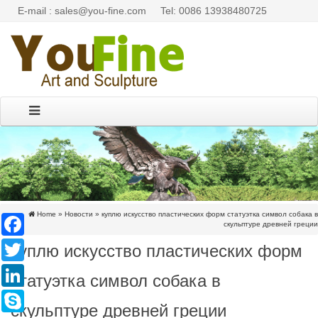
E-mail : sales@you-fine.com
Tel: 0086 13938480725
Home »
Новости
»
куплю искусство пластических форм статуэтка символ собака в
Facebook
скульптуре древней греции
куплю искусство пластических форм
Twitter
LinkedIn
статуэтка символ собака в
Skype
скульптуре древней греции