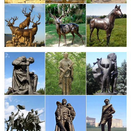
1) Составьте базу данных по теме в форме таблицы: 1 графа –
имя скульптораРелигия Древней Греции. Древнегреческий
театр. Видеоролики.
Британский музей (fb2) | КулЛиб – Классная библиотека!
Статуэтка — шедевр анималистической скульптуры Древнего
Египта.Искусство древней Греции и древнего Рима.Мандала
(древний символ вселенной и буддийский образ души
просветленного существа) изображалась иногда в виде
раскрытого лотоса.
Виды и жанры скульптуры – Твердые скульптурные материалы
Виды и жанры скульптуры. Пожалуй, скульптура — самое
древнее изобразительное искусство.В станковой скульптуре
часто используются метафоры и символы.- скульптура малых
форм [статуэтки до полуметра жанровой тематики,
предназначенные для…
Искусство Древней Греции | История искусства. Искусство
Искусство Древней Греции. Античность. Древнегреческая
рельефная скульптура.В статуе, полной жизни и красоты, нет