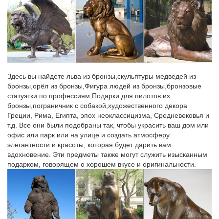
торса
Скульптура древней Греции. Древние скульптуры Греции
сделали вместе с храмамиНо история пластического
искусства Греции не была статичной, а прошла несколько
этапов в развитии.Кроме них в XII-VIII веках греки делали
примитивные статуэтки из терракоты…
Узнать больше на Вики 2. Скульптура Древней Греции это .
Здесь вы найдете льва из бронзы,скульптуры медведей из
бронзы,орёл из бронзы,Фигура людей из бронзы,бронзовые
Скульптура и искусство Древней Греции (рус.) История
статуэтки по профессиям,Подарки для пилотов из
древнего мираскульптура древней греции.wmv…переданное
бронзы,пограничник с собакой,художественного декора
благодаря вниманию к оттенкам пластической формы,
Греции, Рима, Египта, эпох неоклассицизма, Средневековья и
присутствует в…
т.д. Все они были подобраны так, чтобы украсить ваш дом или
офис или парк или на улице и создать атмосферу
Статуэтки античных богов и героев цены от 597.00 руб….
элегантности и красоты, которая будет дарить вам
Статуэтки античных богов и героев в Москве с быстрой
вдохновение. Эти предметы также могут служить изысканным
доставкой по России, фото, характеристики товара.Статуэтка
подарком, говорящем о хорошем вкусе и оригинальности.
"Греческая богиня любви – Афродита" 30см.
6 Скульптура » Бауманки.НЕТ | Скульптура Древней Греции.
…имеют объёмную форму и выполняются из твёрдых или
пластических материалов.Круглая скульптура (статуя, группа,