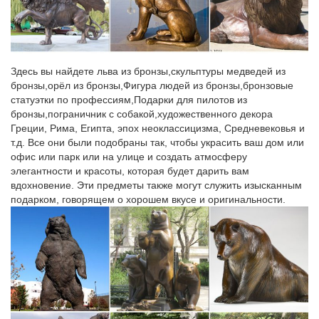
магазине Фабрика Желаний. Широкий ассортимент.
Фигурки собак символ 2018 года купить в Москве…
Главная > Каталог товаров > Подарки на праздники > Подарки
Здесь вы найдете льва из бронзы,скульптуры медведей из
на Новый Год > Сувениры с символом 2018 года > Фигурки
бронзы,орёл из бронзы,Фигура людей из бронзы,бронзовые
собак символ 2018 года.Цена 1 999 руб. Купить. -50% Артикул:
статуэтки по профессиям,Подарки для пилотов из
60072 Статуэтка собаки Боксер в галстуке.
бронзы,пограничник с собакой,художественного декора
Греции, Рима, Египта, эпох неоклассицизма, Средневековья и
Символ 2018 года Собака с бесплатной доставкой
т.д. Все они были подобраны так, чтобы украсить ваш дом или
Большая фигура собаки "Мастиф". Артикул: 713017.Кол-во: 4
офис или парк или на улице и создать атмосферу
670 руб. Статуэтка собаки "Спаниель".Успейте купить символ
элегантности и красоты, которая будет дарить вам
нового 2018 года! Фигурки собак по низкой цене!
вдохновение. Эти предметы также могут служить изысканным
подарком, говорящем о хорошем вкусе и оригинальности.
Фигурки и статуэтки собак купить в Москве. Заказать фигурки…
Фигурки и статуэтки собак в Москве. Вы выбрали: Поиск:
собака.Регион Москва. Предложения из других регионов.
Цена, руб. – Товары со скидкой.Увеличить. Собака
декоративная на торпеду супер большая.Увеличить. Сувенир
«Собака Дружок», символ года, гжель.
Статуэтки собак в интернет-магазине Для Тебя