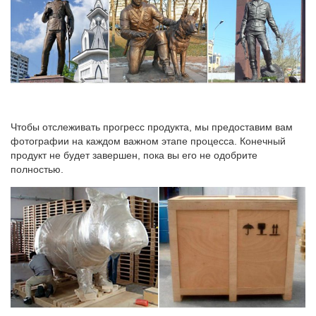
Чертановская. Балаклавский проспект, дом 5.
Символ 2018 года фарфоровые статуэтки Собаки, щенки
100% оригинал. Гарантия обмена и возврата. Отправка в
любую точку РФ. Символ 2018 года фарфоровые статуэтки
Собаки, щенки.Адрес: 125009 г. Москва, ул. Тверская, д. 9-17
стр 1.
Чтобы отслеживать прогресс продукта, мы предоставим вам
фотографии на каждом важном этапе процесса. Конечный
продукт не будет завершен, пока вы его не одобрите
полностью.