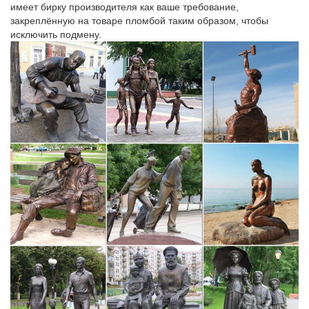
имеет бирку производителя как ваше требование,
поклонников китайских традиций, можно собаку сделать и
закреплённую на товаре пломбой таким образом, чтобы
желтой.Доставка. Москва. Курьер до метро. бесплатно.
исключить подмену.
Дорого и не богато. Сувениры московского метро.:
aleksej_cccp
Оригинал взят у macos в Дорого и не богато.Сувениры
московского метро Вы уже видели?2 Полки стеклянного
шкафа напоминают магазин канцтоваров больше, чем
магазин подарков. Ассортимент удивляет ещё и ценой, но
главный вопрос – кому это нужно?
Сувениры серии "Легенда Московского Метро" – Бронзовая…
Контакты. Россия, Москва.Бронзовая копия скульптуры
"Пограничник с собакой" со станции метро "Площадь
Революции". В комплекте буклет с описанием истории
создания.
Фигурки и статуетки собаки купить в Москве по лучшим
ценам…
Купить фигурки и статуетки собаки по самым выгодным ценам
в Москве с бесплатной доставкой от 5000 рублей.Фигурки и