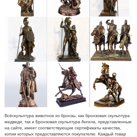
Москве, Санкт-Петербургу и другим регионам России.
Квалифицированная консультация специалиста по товару на
официальном сайте.
Поиск «собаки» в разделе Статуэтки и скульптуры других
стран.
Фарфоровая Статуэтка "Собака" Лот с рубля.Москва.
Стоимость доставки: договорная Окончание торгов: 2
дня.БОЛЬШОЙ ЛОТ! Восточные статуэтки и нецкэ.С РУБЛЯ !
1600 р. Статуэтка Кот в сапогах.
Символ года собака купить
г.Москва (м.Семеновская)+7 (495) 150-52-26 E-mail:
sales@vintajj.ru Заказать обратный звонок.Декоративная
статуэтка собаки с денежными символами, полистоун, высота
9,5 см, 4 варианта.Статуэтка собаки "Символ богатства". 110
руб.
Всёскульптура животное из бронзы, как бронзовая скульптура
Собака символ 2018 года.Собака керамическая фигурка…
медведи, так и Бронзовая скульптура Ангела, представленные
на сайте, имеет соответствующие сертификаты качества,
Ярмарка Мастеров – ручная работа. Купить Собака символ
копии которых предоставляются покупателю. Каждый товар
2018 года.Собака керамическая фигурка.Но для больших