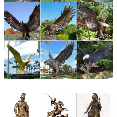
что собака привнесет в этот год уравновешенность,
внутренний покой и порядок. Старинная фарфоровая
статуэтка собаки станет отличным подарком к Новому
Году.Москва, ул. Свободы, д.29.
Сувенирная продукция Московского метрополитена
появилась…
На 4 станциях метро появились уникальные сувениры с
символикой метро, которые понравятся не только ценителям
архитектурной красоты станций, но иВ 2018 году в Москве
стоимость разовой поездки на городском транспорте не
изменится 1 неделя назад.
Купить сувениры с символом года 2018 Собака
Москва.Не стоит забывать о главном символе года – Собаке. В
центре стола будет уместна статуэтка или фигурка с символом
нового года.
Статуэтки собак – купить в Москве в интернет-магазине
Большой каталог статуэток собак. Низкие цены от
производителя. Самовывоз со склада.Доставка заказов по