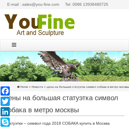
E-mail : sales@you-fine.com
Tel: 0086 13938480725
Home »
Новости
»
цены на большая статуэтка символ собака в метро москвы
Facebook
цены на большая статуэтка символ
Twitter
собака в метро москвы
LinkedIn
Skype
Статуэтки – символ года 2018 СОБАКА купить в Москва