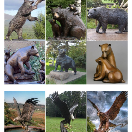
Позолоченные и посеребренные цветы. Корабли. Большие
модели кораблей.Все до 300 рублей. Цена товара. от
руб.Собака – символ 2018. Цветы.Статуэтка напольная с
часами "Собака Сэр Уильям". E91621.
Статуэтки серии "Собаки" – купить в интернет магазине…
Статуэтки серии "Собаки". Доставка по Москве и в другие
регионы. Самовывоз. Большой каталог. Фото. Цены. Телефоны
для заказа: +7 (495) 970-76-41, +7 (495) 955-91-15. Интернет
магазин Бельведор.
Статуэтки символы года в Москве. Сравнить цены, купить…
Статуэтки символы года. Продажа, поиск, поставщики и
магазины, цены в Москве.В наличии. Хрустальная статуэтка
Символ Года Собака мал 147461.460 руб. В наличии.
Статуэтка "Такса большая", микс. Купить. +7 показать номер.
Собака – символ 2018 года, подарите своим близким
старинную…
Собака – символ ответственности и дружелюбия! Считается,