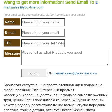
Wang to get more information! Send Email To
E-
*Статуэтка Собака со щенками на золотых монетах.
mail:sales@you-fine.com
160.*Статуэтка фарфоровая СОБАКА серия Цветок. 1 300.
КУПИТЬ. Код товара: AE-107938. *Статуэтка фарфоровая
(Your email will be secreted totally, pls feel free to leave your email.)
ЩЕНОК серия Цветок.
Name
Символ года 2018 – СОБАКА купить в Москва
E-mail
Символ года 2018 – СОБАКА Вы можете купить в подарок к
Новому году символ 2018 года – собаку.КУПИТЬ. Код товара:
TEL
100-469. *Статуэтка фарфоровая СОБАКА серия Цветок. 1
300. КУПИТЬ.
Message
Статуэтки собак цены от 60.00 руб. Статуэтки собак купить…
Статуэтки собак, более 1216 моделей в каталоге. Статуэтки
OR
E-mail:sales@you-fine.com
собак в Москве с быстрой доставкой по России, фото,
характеристики товара.Фигурка "Собака" 7*4,5*6,5 См.Без
Упаковки.
Бронзовая статуэтка – не просто отличная идея подарка на
любой праздник. Это интересный предмет
Купить символ 2018 года Собака, подарки на Новый Год
коллекционирования, достойная награда за самоотверженный
Собаки…
труд, ценный приз победителю конкурса. Фигурки из бронзы
хочется подолгу рассматривать: настолько искусно переданы
Собака – символ 2018 года по восточному календарю.
пластика, тонкие детали, атрибуты исторической эпохи.
Традиционно фигурки и различные сувениры с символом