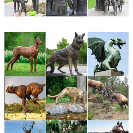
статуетки летчики и пилоты. Фигурка Летчик большой. 1 550
руб. Статуэтка Пилот.
Фигурки Собак 2018.Магазин Смешных… | 50podarkov.ru
Фигурки Собак 2018.Магазин денежных собак.Сьтатуэтки
собак.Купить статуэтку собаки де20шево 18 в
Москве.Собачки(светло-желтые,денежные,фигурки,мягкие как
игрушки,VIP-статуэтки,)-Подарки-Собаки 2018 года-Москве.
Собака – Символ года 2018 | "Талисман Удачи" магазин фэн-
шуй
доставка по Москве и отправка заказов почтой не будет
работать с 29.12 по 4.01.Собака – Символ года 2018. Собака –
это не просто защита и радость в доме, но еще и верный
любящий друг на все времена.Собака символизирует защиту,
бдительность в делах и верность.
Символ 2018 года – Собака (сувениры из Италии)
Статуэтки животных. Знаки зодиака.Символ 2018 года –
миниатюра собаки Басет в подарок женщине (8 см., серебро,