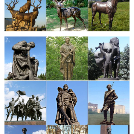
Италия).Большие иконы 29*42см. 22. Настенные кресты 1.
Живописные иконы 78.
Каталог статуэток СССР, цены на аукционе Соберу.ру
Купить статуэтки СССР, цена на аукционе Соберу.ру – продажа
статуэток времен СССР: стоимость, фото.Увеличить
Cувенирная чайная
ложечка.Москва.Латунь.Эмаль.СССР.Сост+ б.у. 950 руб.
Год Собаки: сувениры и фигурки с символом года 2018 от 60
руб.!
Собака в шапочке стоящая (цена за 1 шт.)Выбирайте
керамические фигурки Собаки – символа 2018
года.Заказывайте понравившиеся фигурки Собаки и другие
украшения с доставкой по Москве и регионам в интернет-
магазине Christmas Bazar!
Фигурка Собака символ 2018 года — купить…
Символ 2018 года Собака в виде миниатюрной фигурки.
Высота – 6 см. 100% ручной работы. Материал изготовления –
смесь фарфора и фаянса.Шоу-рум в Москве. Метро