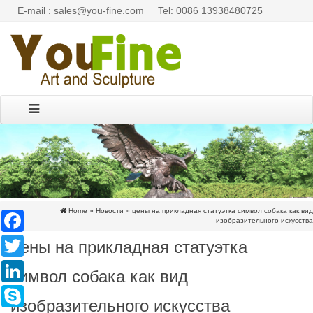
E-mail : sales@you-fine.com
Tel: 0086 13938480725
Home »
Новости
»
цены на прикладная статуэтка символ собака как вид
Facebook
изобразительного искусства
цены на прикладная статуэтка
Twitter
LinkedIn
символ собака как вид
Skype
изобразительного искусства