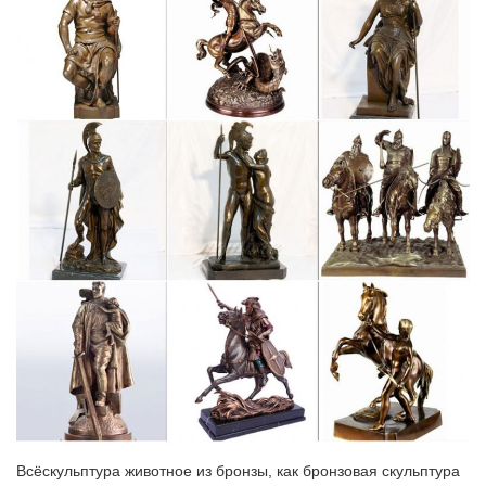
Образы животных представлены в резьбе и барельефах
практически всех храмов Владимиро-Суздальского музея-
заповедника: Дмитриевский собор, Успенский собор, Церковь
Михаила Архангела в Суздале.
Фигурки животных в интерьере – декор или талисман?
И в последующие века искусство воплощения животных, птиц,
рыбМатериал и внешний вид статуэток должен
соответствовать общему стилю оформления
помещения.Собака (или лев) – символ защитника дома,
олицетворение отваги, преданности, справедливости и
бескорыстия.
Фарфоровые статуэтки советского периода – Купить
фарфоровые…
Само название указывает нам место, где был зарожден этот
удивительный жанр танцевального искусства.Краткое
описание: Клоун – статуэтка, как символ вечного веселья и
радости.
Фарфоровые статуэтки собак – Магазин редкостей Старивина
Всёскульптура животное из бронзы, как бронзовая скульптура