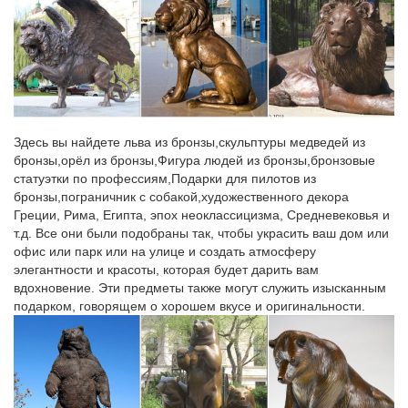
Этапы развития игрушки связаны с историей, с жизнью, с
бытом, с культурой, с изменением стилей эпох, эволюцией
вкуса, со всеми видами искусства, и теснее всего с
прикладным.
Начинающим коллекционерам фарфоровых статуэток | Форум
…Ваши действия. шаг 1.Определить стоимость фарфоровой
Здесь вы найдете льва из бронзы,скульптуры медведей из
статуэтки.Кстати, высота 26 см., на вид блестящая (не
бронзы,орёл из бронзы,Фигура людей из бронзы,бронзовые
матовая). С уважением.Советский период – статья в журнале
статуэтки по профессиям,Подарки для пилотов из
"Антиквариат,предметы искусства иТолько немцы ( даже в
бронзы,пограничник с собакой,художественного декора
фаянсе! )так искусно смогли (оживили!) образ собаки…
Греции, Рима, Египта, эпох неоклассицизма, Средневековья и
т.д. Все они были подобраны так, чтобы украсить ваш дом или
Статуэтка – это… Что такое Статуэтка?
офис или парк или на улице и создать атмосферу
Археологические артефакты по типу. Виды скульптуры.
элегантности и красоты, которая будет дарить вам
Статуэтки.статуэтка — СТАТУЭТКА, и, мн род. ток, дат. ткам, ж
вдохновение. Эти предметы также могут служить изысканным
Произведение изобразительного искусства, представляющее
подарком, говорящем о хорошем вкусе и оригинальности.
собой скульптурное изображение небольшого размера,
служащее комнатным украшением.
Фигурка Собаки – символ 2018 года | В нашем интернет-
магазине…