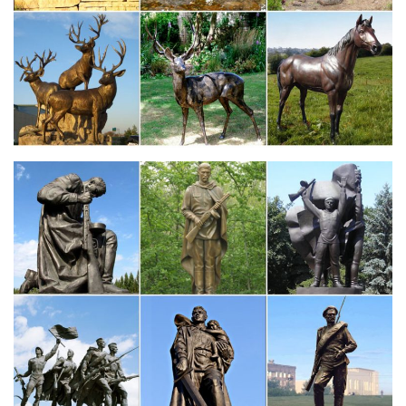
Виды декоративно- прикладного искусства
1Виды и техники декоративно-прикладного искусства. 1.1
Художественная обработка дерева.В отличие от
геометрической, в контурной резьбе используют главным
образом изобразительные мотивы: листья, цветы, фигурки
животных, птиц, человека, архитектурных…
Скульптура как вид искусства
Например, медаль — рельефное изображение определенных
символов, располагающихся с двух сторон пластины, или
статуэтки идолов, почитавшихся в язычестве, крест с
изображением распятого Христа.Виды народного
декоративно-прикладного искусства.
Виды и жанры искусства | Изобразительные виды искусства
Изобразительные виды искусства. Живопись. Пожалуй, это
один из самых распространённых видов
искусства.Сохранилось много женских статуэток, которые
воплощают могучее женское начало.Основные виды
декоративно-прикладного искусства.