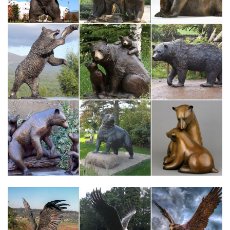
CMS-60/20 Статуэтка "Собака с букетом" (Pavone).Пройдет
всего несколько лет, как символ года Собака примет бразды
правления, чтобы ознаменовать своим приходом самый
благодатный период для всех знаков, без исключения.
Очень красиво!!!Декоративно-прикладное…
Поддержка Вид.Очень красиво!!!Декоративно-прикладное
искусство.Аукционное.Статуэтки и скульптура… Четверг, 14
Июня 2012 г. 12:06 + в цитатник.
Животные – символы | Описания и фото животных
Снежный барс – сакральный символ казахского народа и его
предков, для которых этот редкий и загадочный зверь
является животным-тотемом и непременным персонажем
произведений изобразительного искусства, выполненных в
знаменитом скифо-алтайском зверином стиле.
Скульптура – разновидности и техника исполнения
Скульптура, как вид изобразительного искусства, возникла
очень давно.Различаются круглая скульптура (статуя, группа,
статуэтка, бюст (изваяние головы с частью груди)Декоративно-