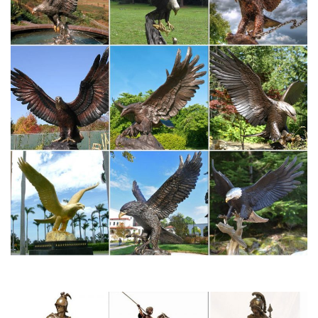
прикладное искусство и скульптура малых форм образуют
симбиоз друг с…
Декоративно-прикладное искусство
Виды декоративно-прикладного искусства.Яркая, нарядная
дымковская игрушка стала своеобразным символом Вятской
земли.ХУДОЖЕСТВЕННАЯ ОБРАБОТКА КОЖИ – 1) Вид
декоративно-прикладного искусства, изготовление из кожи
различных предметов как…
Волшебство Мейсенского фарфора. Жанровые статуэтки
Помню, что могла подолгу разглядывать фарфоровых лисичку,
собаку, зайчика и"Three-decor") — вид декоративно-
прикладного искусства, название которого указывает на
способ выполнения изделий, заключается в…Да, цена на
такие статуэтки просто нереально высока.
В каких видах изобразительно-прикладного искусства
народов…
× Планируешь свой отпуск? Узнай цены на авиабилеты!