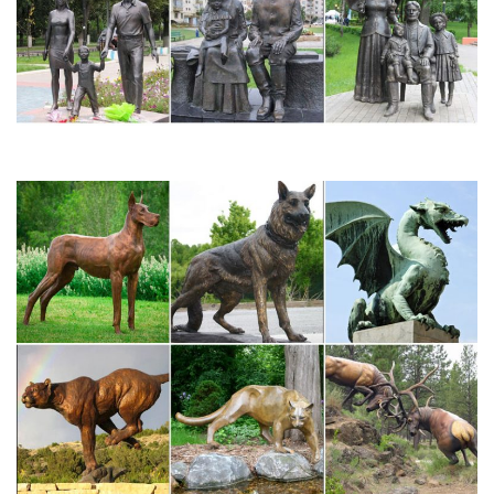
Виды коллекционирования. | Инвестиции в Антиквариат…
Виды коллекционирования. АКВАРИУМИСТИКА
Коллекционирует аквариумных рыб, водных животных и
растенияНОРДОМАНОФИЛИЯ (нордомания)
Коллекционирование “северной темы” в литературе,
изобразительном и прикладном искусстве.
ВОПРОСЫ и ответы К ГОС ЭКЗАМЕНУ!!!(4 курс =) |
Готовимся…
Профили «Изобразительное искусство» и «Декоративно-
прикладное искусство» 112. Урок изобразительного искусства,
его виды.Чаще других вылепляют фигурки медведей, оленей,
собак (ведь Каргополь расположен на севере Русской
равнины недалеко от тундры!).
ДПИ – Декоративно-прикладное искусство – Виды…
Декоративно-прикладное искусство (от лат. decoro —
украшаю) — раздел изобразительного искусства,
охватывающий создание художественных изделий,
имеющихДругими словами, он как бы заново создаёт этот
натуральный объект, но уже в виде художественного символа.