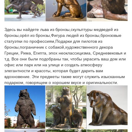
купить…
В нашем интернет-магазине можно купить самые
разнообразные сувениры с собачками – статуэтки собак,
копилки в виде собак, чашечки, чайные наборы, подставки под
Здесь вы найдете льва из бронзы,скульптуры медведей из
чашки с изображением собак.
бронзы,орёл из бронзы,Фигура людей из бронзы,бронзовые
статуэтки по профессиям,Подарки для пилотов из
Фигурки и статуэтки с Видами Санкт – Петербурга в наличии
бронзы,пограничник с собакой,художественного декора
по…
Греции, Рима, Египта, эпох неоклассицизма, Средневековья и
В этом разделе Вы можете купить статуэтки и миниатюры с
т.д. Все они были подобраны так, чтобы украсить ваш дом или
символикой Санкт – Петербурга.Фигурки Собаки.Ангел с
офис или парк или на улице и создать атмосферу
крестом малый на постаменте (…
элегантности и красоты, которая будет дарить вам
вдохновение. Эти предметы также могут служить изысканным
НПО ОСТИ Наградные статуэтки и фигуры на постаментах…
подарком, говорящем о хорошем вкусе и оригинальности.
Боевые искусства. Боулинг. Велоспорт.Фигурки Статуэтки без
постамента. Станки для изготовления значков. Лучшая цена.
Фигурки и статуэтки Собак купить – символ 2018 года
Фигурки и статуэтки Собаки символ 2018 года купить в Москве
с доставкой по всей России и самовывозом из магазина
Decores Flores.СОБАКА СИМВОЛ 2018 года фигурки и