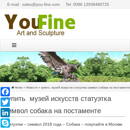
E-mail : sales@you-fine.com
Tel: 0086 13938480725
Home »
Новости
»
купить музей искусств статуэтка символ собака на постаменте
Facebook
купить музей искусств статуэтка
Twitter
символ собака на постаменте
LinkedIn
Skype
Статуэтки – символ 2018 года – Собака – покупайте в Москве