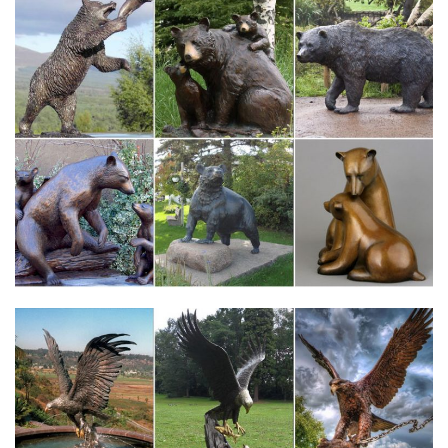
статуэтки. Сначала.
Статуэтки наградные и подарочные
Купить Статуэтки для награждения победителей музыкальных
и творческих конкурсов недорого с быстрой
доставкой.статуэтка наградная Музыка – символика.
Материал: металлизированный пластик Цвет: Золото Высота
б..
Статуэтки и фигурки собака Pavone купить в интернет-
магазине…
Купить Статуэтки и фигурки собака Pavone с доставкой на
следующий день, лучшая цена на бокалы для вина Bohemia,
доставка по Москве и всей России.Производитель – Pavone.
650 руб. Фигурка символ года Собака.
Статуэтки собак цены от 58.00 руб. Статуэтки собак купить…
Статуэтки собак, более 1212 моделей в каталоге. Статуэтки
собак в Москве с быстрой доставкой по России, фото,
характеристики товара.Фигурка "Собаки На Мопеде" 22*8см,
высота 23смСерия "Ретро".