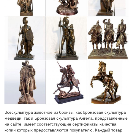
Фигурки и статуэтки собак купить в Москве в интернет
магазине.
Символы года. Фигурки и статуэтки. Елочки.Цена: 6 900 руб.
Купить Купить в один клик. Набор для чая "собака", на две
персоны: 2 чашки с подстаканниками, 2 блюдца, две чайных
ложк.
Статуэтки и фигурки в официальном интернет-магазине…
Город. Поле должно быть пустым. Введите символы на
картинкеАртикул: 10K8843B. Добавить в избранное. Статуэтка
"Собака" малая бежевая. 420 a.
Купить соэр: статуэтка "собака" 5034 бронза по цене 42075
руб!
Статуэтки итальянского производителя Соэр – настоящее
произведение искусства.Все постаменты выполнены из
натурального мрамора.Комментарий. Символы на картинке.
Всёскульптура животное из бронзы, как бронзовая скульптура
Тут еще никто ничего не писал, стань первым!
медведи, так и Бронзовая скульптура Ангела, представленные
на сайте, имеет соответствующие сертификаты качества,
копии которых предоставляются покупателю. Каждый товар