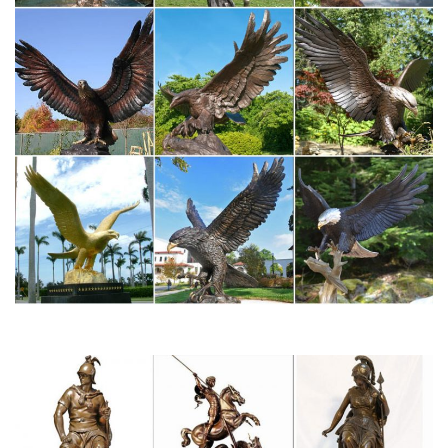
купить Постаменты к фигуркам
Купить Постаменты к фигуркам оптом, низкие цены. Отправка
в регионы. ""Восточная сказка" ", +7 (928) 285-87-87 только по
вопросам опта.Символ 2018 года собака. Сувениры с
городами и логотипами оптом. Кружки и пивные бокалы с
надписью.
Антикварные винтажные статуэтки. Купить старинные
статуэтки…
Цена. 93090 Бронзовая статуэтка "Улыбающийся Будда".
Патинированная бронза.Высота 20,2 см. Пьедестал 13,3х9,1
см. Экспертное заключение Государственного музея искусства
народов Востока.
Бронзовая статуэтка Мао Цзэдун на постаменте
Купить Бронзовая статуэтка Мао Цзэ-дун на постаменте. МАО
ЦЗЭДУН (1893—1976) — китайский политический и
государственный деятель.Добавить в корзину. Статуэтка
"Собака с сердечком".