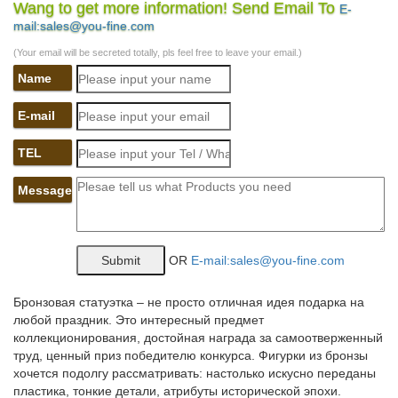
по…
Wang to get more information! Send Email To
E-
mail:sales@you-fine.com
Приобрести товары из раздела Статуэтки – символ 2018 года
– Собака, по низкой | оптовой цене можно в нашем интернет –
(Your email will be secreted totally, pls feel free to leave your email.)
магазине Фабрика Желаний. Широкий ассортимент.
Name
Сувениры в виде статуэтки собаки в интернет-магазине…
E-mail
Искусство.Эксклюзивные подарки » Статуэтки Собак – Символ
2018.Статуэтка Большой Йоркшир арт. 240N. Цена: 10 950 руб.
TEL
Купить. Статуэтка Бобтейл арт.
Message
Фигурки, статуэтки собак | Хиты продаж
Интернет-магазин русских сувениров с низкими ценами. У нас
можно купить Матрешки, оловянные солдатики, шкатулки
OR
E-mail:sales@you-fine.com
Палех, Федоскино.Павловопосадские платки, фарфор ЛФЗ,
Жостово, Береста, Фигурки, статуэтки собак.
Бронзовая статуэтка – не просто отличная идея подарка на
АнтикварЪ – Антиквариат бронза. Продажа антиквариата из
любой праздник. Это интересный предмет
бронзы.
коллекционирования, достойная награда за самоотверженный
труд, ценный приз победителю конкурса. Фигурки из бронзы
У нас Вы можете купить и продать Антиквариат из бронзы. В
хочется подолгу рассматривать: настолько искусно переданы
антикварном магазине большой выбор скульптуры и
пластика, тонкие детали, атрибуты исторической эпохи.
статуэток.Данная скульптура изготовлена парижской