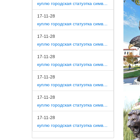
бескоры
куплю городская статуэтка символ собака как вид изобразительного искусства
Год Соб
17-11-28
куплю городская статуэтка символ собака на постаменте
[ Фигур
Фигурки
17-11-28
куплю городская статуэтка символ собака в романской скульптуре
Фигурка
года пр
17-11-28
куплю городская статуэтка символ собака в царском селе
17-11-28
куплю городская статуэтка символ собака в движении 7 класс
17-11-28
куплю городская статуэтка символ собака в скульптуре древней греции
17-11-28
куплю городская статуэтка символ собака в школе искусств