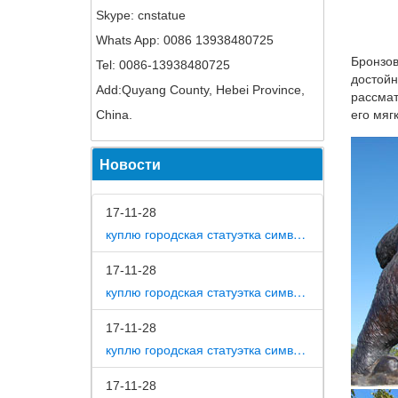
Skype: cnstatue
Фигурки
Whats App: 0086 13938480725
Flores.
Бронзов
Tel: 0086-13938480725
Статуэт
достойн
Add:Quyang County, Hebei Province,
рассмат
…Печат
China.
его мяг
Пражска
уступлю
Новости
Фигурка
Купить.
17-11-28
несколь
куплю городская статуэтка символ собака в дом
период 
17-11-28
Сувенир
куплю городская статуэтка символ собака в метро москвы
Эксклюз
Цена: 1
17-11-28
куплю городская статуэтка символ собака на площади революции
Статуэт
Фигурки
17-11-28