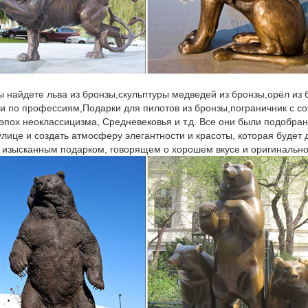
ы найдете льва из бронзы,скульптуры медведей из бронзы,орёл из
ки по профессиям,Подарки для пилотов из бронзы,пограничник с со
 эпох неоклассицизма, Средневековья и т.д. Все они были подобран
улице и создать атмосферу элегантности и красоты, которая будет
 изысканным подарком, говорящем о хорошем вкусе и оригинально