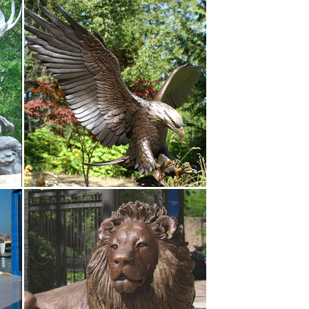
ка" 15*7*12.4см.
Каталог. Новогодние подарки. Символы года.
анных статуэток. Фигурка собаки как символ 2018
 собаки – символ года 2018.