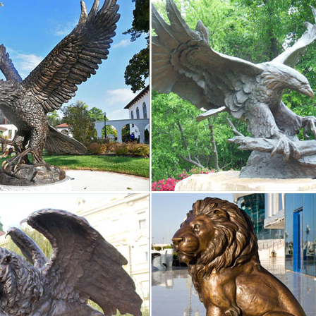
стием и справедливостью.Купить. Подставка под украшения "Собач
аки 2018 купить в Москве в интернет магазине.
ки и статуэтки собак ]. Цена: 4 166 руб. Купить Купить в один клик.
 с символом 2018 года собаки – купить…
-символ года – хороший подарок любителям миниатюрных стилизов
екрасный выбор в качестве подарка на грядущий новый год.Фигурки