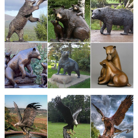
доставка по Москве и всей России.Напольные коврики.
Настольные фонтаны.Фигурка символ года Собака.
Керамические статуэтки собак в России. Сравнить цены,
купить…
Статуэтки, Керамические фигурки BOXER, Керамика, Копилки,
Фигурки собак, Копилки керамические, Символ года Собака,
Дома, Комнатная КЕРАМИКА, Статуэтки и скульптуры.5 830
руб. В наличии. Статуэтка собаки породы БИГЛЬ CB-502-B.
Купить. +7 показать номер.
Статуэтки собак | Каталог
Подставки под горячее (12). Медведь – символ России,
легенда Ярославля.Статуэтки собак. Собака всегда
ассоциируется с преданностью, честью, благородством,
бескорыстием и справедливостью.Купить. Подставка под
украшения "Собачка" 15*7*12.4см.
Статуэтки собак – купить в интернет-магазине Dommio
Пароль должен быть не менее 6 символов длиной. *Поля,
обязательные для заполнения.То есть, купить статуэтки собак