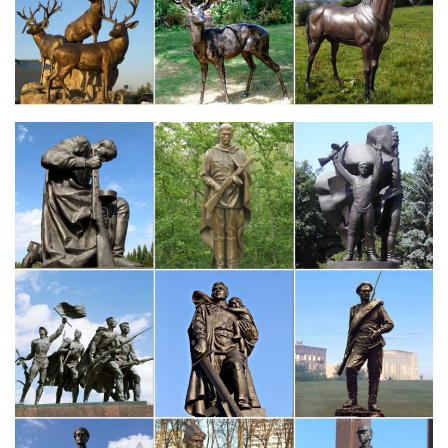
Фигурки собаки – символ года 2018 оптом
Главная/Символ 2018 года – собака/Фигурки собаки.Вазы
напольные. Копилки керамические.Авторизуйтесь, чтобы
купить. Этот товар не может быть добавлен в корзину, так как
Вы не авторизованы.
Статуэтки серии "Собаки" – купить в интернет магазине…
Статуэтки серии "Собаки". Доставка по Москве и в другие
регионы. Самовывоз.Символ 2017 года (Петух). Дед Мороз и
Снегурочка.Напольные. Настольные. Для фруктов.Интернет
магазин BelvedoR предлагает заказать и купить статуэтки
серии "собаки".
Статуэтки собак в интернет-магазине Terracotia.ru. Большой…
Вазы напольные.Статуэтки собак. Розничная цена.Статуэтки
Щенков. Очистить фильтр. Подобрать. Выбрано: 0 Показать.
СОРТИРОВКА ПО.