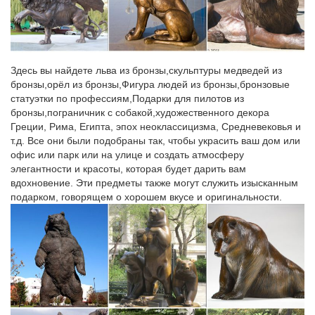
Собака 2118_GE. Фигурка собаки символизирует собой…
2600,00 руб. Описание товара. Рейтинг: Нет рейтинга. Собака
2122_GE.13 Апрель 2016. Уважаемы покупатели! Скоро у нас
в продаже появятся напольные часы с маятником.
Здесь вы найдете льва из бронзы,скульптуры медведей из
Статуэтки и фигурки декоративные "Собачки"
бронзы,орёл из бронзы,Фигура людей из бронзы,бронзовые
Глобус бары НАПОЛЬНЫЕ.Статуэтки и фигурки "Собачки".
статуэтки по профессиям,Подарки для пилотов из
Фигуры животных большие.купить. Фигурка декоративная
бронзы,пограничник с собакой,художественного декора
"Собачка", фарфор 8*6*9 см Арт.10957.
Греции, Рима, Египта, эпох неоклассицизма, Средневековья и
т.д. Все они были подобраны так, чтобы украсить ваш дом или
Статуэтки Собак. Символ 2018. Сувениры с собаками –
офис или парк или на улице и создать атмосферу
купить…
элегантности и красоты, которая будет дарить вам
вдохновение. Эти предметы также могут служить изысканным
В нашем интернет-магазине можно купить самые
подарком, говорящем о хорошем вкусе и оригинальности.
разнообразные сувениры с собачками – статуэтки собак,
копилки в виде собак, чашечки, чайные наборы, подставки под
чашки с изображением собак.
Статуэтки и фигурки собака Pavone купить в интернет-
магазине…
Купить Статуэтки и фигурки собака Pavone с доставкой на
следующий день, лучшая цена на бокалы для вина Bohemia,