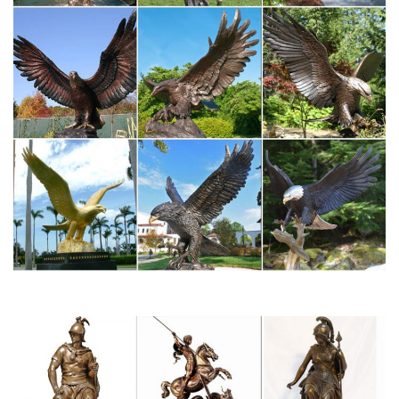
можно по разным поводам, главное, что сделать это теперь
можно быстро и удобно в интернет магазине dommio.
Статуэтки собак – купить в интернет магазине в Москве,
цены…
Светильники напольные и настольные. Свечи и подсвечники.
Статуэтки, декоративные фигурки.Цена 1 000 руб. Купить.
-50% Артикул: NC1088 Статуэтка собаки Английский бульдог.
Статуэтки собак недорого в Москве | Купить статуэтки собак…
Символ года 2018 (собака). Новогодние товары.Напольные.
Косметические. С увеличением.Интернет-магазин Территория
Уюта предлагает купить статуэтки собак со склада в Москве.
Статуэтки животных в интернет-магазине Dakmart.ru
Напольный торшер Garda K2KM008F.Среди статуэток
животных есть символы мудрости – змеи и слоны,
воплощение женского начала – кошка, лягушка – денежный
талисман.
Купить статуэтки собак и кошек недорого