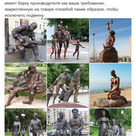
имеет бирку производителя как ваше требование,
Собаки | Статуэтки и фигурки собак | Каталог
закреплённую на товаре пломбой таким образом, чтобы
исключить подмену.
Символ наступающего года – собака. Поэтому, даря статуэтки,
картины, шкатулки с другие безделушки.Согласно учению
фен-шуй статуэтка собака символизирует благополучие,
верность, бдительность и добрые предзнаменования, поэтому
купив статуэтку собаки, вы…
статуэтки собак – Доска объявлений от частных лиц и
компаний…
Елки светодиодные Символ Года 2018 Собака сувениры. 500
руб.Статуэтка собаки напольная большая сеттер.
Фигурки и статуэтки собак купить в Москве в интернет
магазине.
VIP подарки на Новый Год. Елочные игрушки из фарфора.
Символы года. Фигурки и статуэтки.Купить Купить в один клик.
Статуэтка фарфоровая Собака с косточкой пожеланием Удачи
07-124/1/VF.
Статуэтки напольные, статуэтки высокие от магазина