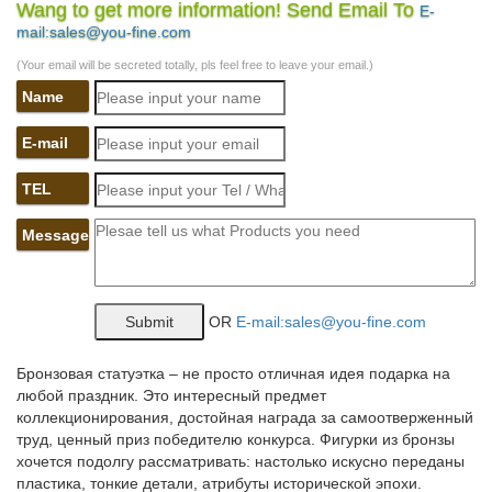
Wang to get more information! Send Email To
E-
Собака – символ 2018. Цветы.Статуэтка напольная с часами
mail:sales@you-fine.com
"Собака Сэр Уильям".
(Your email will be secreted totally, pls feel free to leave your email.)
Статуэтки – символ 2018 года – Собака – покупайте в Москве
Name
по…
Приобрести товары из раздела Статуэтки – символ 2018 года
E-mail
– Собака, по низкой | оптовой цене можно в нашем интернет –
магазине Фабрика Желаний.Напольные вазы.
TEL
Фигурки, статуэтки собак | Хиты продаж
Message
Интернет-магазин русских сувениров с низкими ценами. У нас
можно купить Матрешки, оловянные солдатики, шкатулки
Палех, Федоскино.Павловопосадские платки, фарфор ЛФЗ,
OR
E-mail:sales@you-fine.com
Жостово, Береста, Фигурки, статуэтки собак.
Статуэтки – символ года 2018 СОБАКА купить в Москва
Бронзовая статуэтка – не просто отличная идея подарка на
любой праздник. Это интересный предмет
*Статуэтка фарфоровая СОБАКА серия Цветок. 1 300.
коллекционирования, достойная награда за самоотверженный
КУПИТЬ. Код товара: AE-107938. *Статуэтка фарфоровая
труд, ценный приз победителю конкурса. Фигурки из бронзы
ЩЕНОК серия Цветок. 1 450.
хочется подолгу рассматривать: настолько искусно переданы
Статуэтки собак цены от 75.00 руб. Статуэтки собак купить…
пластика, тонкие детали, атрибуты исторической эпохи.