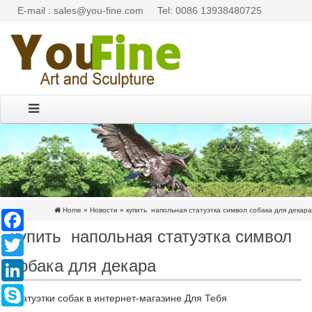
E-mail : sales@you-fine.com
Tel: 0086 13938480725
Home »
Новости
»
купить напольная статуэтка символ собака для декара
Facebook
купить напольная статуэтка символ
Twitter
собака для декара
LinkedIn
Skype
Статуэтки собак в интернет-магазине Для Тебя