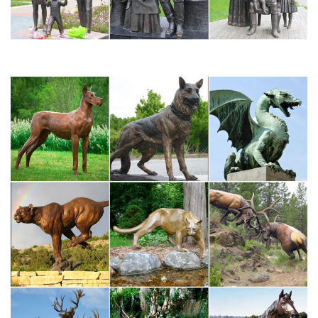
Дорогой…
По поводу Любой День рождения Новый Год Символ года
Хеллоуин На удачу. Цена от: доСтатуэтка с часами "Собака
Сэр Джеймс". Высота: 150 см. 16 500 руб. В КОРЗИНУ.У нас вы
сможете купить напольные статуэтки или высокие статуэтки,
которые станут тем самым…
Собаки <- Животные <- Статуэтки <- Сувениры – Каталог |
Monlivre
Вы решили купить статуэтку(фигурку собаки?Скорее всего
являетесь счастливым хозяином собаки или решили сделать
подарок.Не важно,кто живет в вашем доме:миниатюрный йорк
или белоснежная вести,мопс или благородная овчарка.Все
они наши.
Статуэтки напольные, высокие статуэтки
Однако более изысканной заменой им могут стать статуэтки
напольные.Рыцари, жирафы, пара лебедей, собаки, слоны,
изящные девушки – художникиВы можете купить большие
статуэтки в нашем интернет-магазине, выбрав один из
множества представленных вариантов.