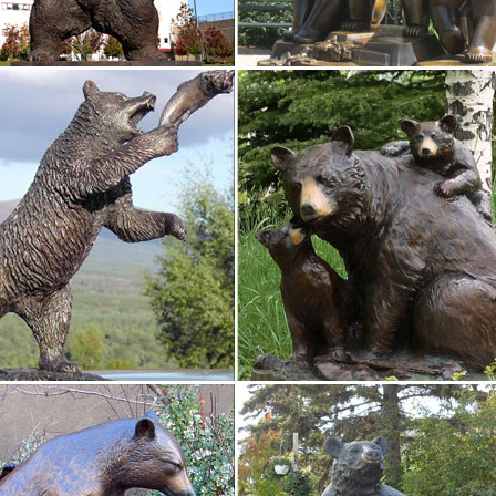
 же, какой именно символ года собака стоит купить зависит в бол
еля презента, однако в случае покупки статуэтки для интерьера ст
ы того…
2018 года Собаки. Сувенир собака оптом Купить собаку…
40% – символ года Собаки.Милый сувенир в виде брелока или стат
ку года Жёлтой собаки можно выгодно, потому что сейчас действу
ые фэн-шуй – Фэн-Шуй магазин- сувениры фен-шуй…
ые животные, например собака, используются для защиты дома.Жа
 достаток. Трехногая жаба с монеткой во рту наиболее популярный