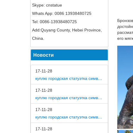
Skype: cnstatue
поиск ц
Whats App: 0086 13938480725
картины
Бронзов
Tel: 0086-13938480725
бдитель
достойн
Add:Quyang County, Hebei Province,
Статуэт
рассмат
China.
его мяг
Статуэт
Дом Офи
Новости
арт.RV-
Статуэт
17-11-28
Сувенир
куплю городская статуэтка символ собака в дом
59/ 7, 
17-11-28
Год соб
куплю городская статуэтка символ собака в метро москвы
Купить.
790руб.
17-11-28
куплю городская статуэтка символ собака на площади революции
Собака 
Собака 
17-11-28