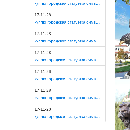
покой и
куплю городская статуэтка символ собака как вид изобразительного искусства
Сувенир
17-11-28
куплю городская статуэтка символ собака на постаменте
Эксклюз
Статуэт
верност
17-11-28
куплю городская статуэтка символ собака в романской скульптуре
Собачки
17-11-28
В этой 
куплю городская статуэтка символ собака в царском селе
0104008
Поиск «
17-11-28
куплю городская статуэтка символ собака в движении 7 класс
Фарфоро
Стоимос
17-11-28
Купить 
куплю городская статуэтка символ собака в скульптуре древней греции
Огромны
17-11-28
магазин
куплю городская статуэтка символ собака в школе искусств
Символ 