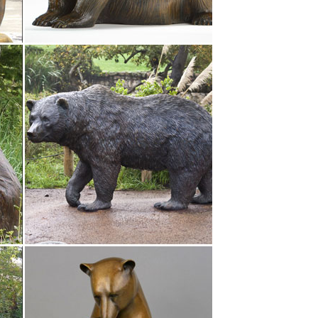
ьшей степени от Ваших предпочтений или желаний
оит также обратить внимание на стиль дома или
уэтки одинаково успешно презентуютКупить оптом
ет акция СКИДКА до 20% от цены на сайте.
ба на слоне- талисман. который приносит в дом
 символ богатства фэн шуй.