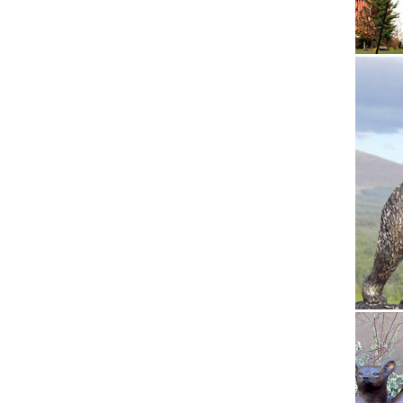
Конечно
получат
квартир
Символ 
Скидка 
символи
Животн
Некотор
удачу и