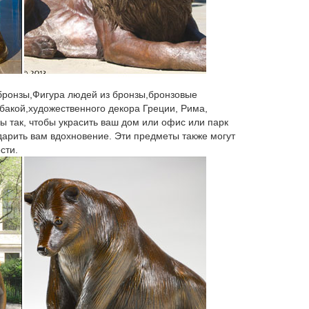
пулярности По новинкам По возрастанию цены По
 (без подарочной упаковки).
огодняя посуда.Все до 300 рублей. Цена товара. от
вол 2018. Цветы.
 бронзы,Фигура людей из бронзы,бронзовые
бакой,художественного декора Греции, Рима,
ы так, чтобы украсить ваш дом или офис или парк
каз товара на сайте и по телефону – 8 (499) 638-
 дарить вам вдохновение. Эти предметы также могут
и что-то другое в обличии собаки. ..
сти.
, лучшая цена на бокалы для вина Bohemia,
ол года Собака.
во для товара "Фигурка фарфоровая "Собачка", 2