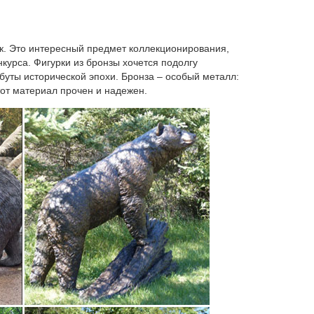
упающего года – собака. Поэтому, даря статуэтки,
а собака символизирует благополучие, верность,
ик. Это интересный предмет коллекционирования,
курса. Фигурки из бронзы хочется подолгу
ибуты исторической эпохи. Бронза – особый металл:
тот материал прочен и надежен.
 в России.Купить. +7 показать номер. Мебельный
достатка" (W.Stratford) (комплект из 5-ти штук)
 цены по новизне.Статуэтка Pavone "Собака" CMS-
11 Фигурка Символ Года "Собака" (Pavone). 2
ивнесет в этот год уравновешенность, внутренний